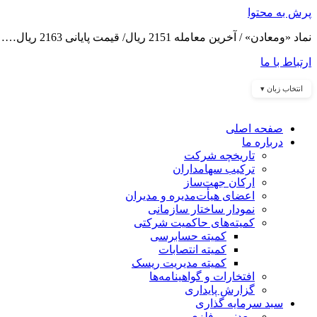
پرش به محتوا
نماد «ومعادن» / آخرین معامله 2151 ریال/ قیمت پایانی 2163 ریال……
ارتباط با ما
انتخاب زبان ▾
صفحه اصلی
درباره ما
تاریخچه شرکت
ترکیب سهامداران
ارکان جهت‌ساز
اعضای هیأت‌مدیره و مدیران
نمودار ساختار سازمانی
کمیته‌های حاکمیت شرکتی
کمیته حسابرسی
کمیته انتصابات
کمیته مدیریت ریسک
افتخارات و گواهینامه‌ها
گزارش پایداری
سبد سرمایه گذاری
معدنی و فلزی