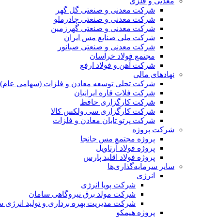
معدنی و فلزی
شرکت معدنی و صنعتی گل گهر
شرکت معدنی و صنعتی چادرملو
شرکت معدنی و صنعتی گهرزمین
شرکت ملی صنایع مس ایران
شرکت معدنی و صنعتی صبانور
مجتمع فولاد خراسان
شرکت آهن و فولاد ارفع
نهادهای مالی
شرکت تجلی توسعه معادن و فلزات (سهامی عام)
شرکت فلات قاره ایرانیان
شرکت کارگزاری حافظ
شرکت کارگزاری سی ولکس کالا
شرکت پرتو تابان معادن و فلزات
شرکت پروژه
پروژه مجتمع مس جانجا
پروژه فولاد آرتاویل
پروژه فولاد اقلید پارس
سایر سرمایه‌گذاری‌ها
انرژی
شرکت پویا انرژی
شرکت مولد برق نیروگاهی سامان
شرکت مدیریت بهره برداری و تولید انرژی 
پروژه هیمکو