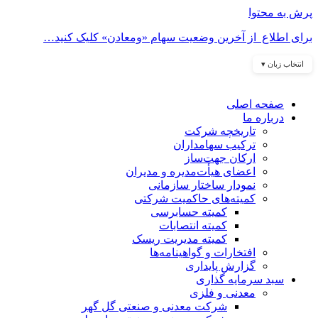
پرش به محتوا
برای اطلاع از آخرین وضعیت سهام «ومعادن» کلیک کنید…
انتخاب زبان ▾
صفحه اصلی
درباره ما
تاریخچه شرکت
ترکیب سهامداران
ارکان جهت‌ساز
اعضای هیأت‌مدیره و مدیران
نمودار ساختار سازمانی
کمیته‌های حاکمیت شرکتی
کمیته حسابرسی
کمیته انتصابات
کمیته مدیریت ریسک
افتخارات و گواهینامه‌ها
گزارش پایداری
سبد سرمایه گذاری
معدنی و فلزی
شرکت معدنی و صنعتی گل گهر