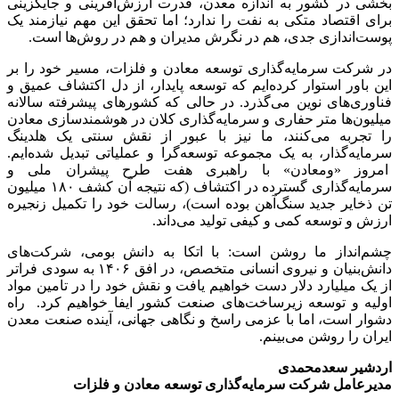
بخشی در کشور به اندازه معدن، قدرت ارزش‌آفرینی و جایگزینی
برای اقتصاد متکی به نفت را ندارد؛ اما تحقق این مهم نیازمند یک
پوست‌اندازی جدی، هم در نگرش مدیران و هم در روش‌ها است.
در شرکت سرمایه‌گذاری توسعه معادن و فلزات، مسیر خود را بر
این باور استوار کرده‌ایم که توسعه پایدار، از دل اکتشاف عمیق و
فناوری‌های نوین می‌گذرد. در حالی که کشورهای پیشرفته سالانه
میلیون‌ها متر حفاری و سرمایه‌گذاری کلان در هوشمندسازی معادن
را تجربه می‌کنند، ما نیز با عبور از نقش سنتی یک هلدینگ
سرمایه‌گذار، به یک مجموعه توسعه‌گرا و عملیاتی تبدیل شده‌ایم.
امروز «ومعادن» با راهبری هفت طرح پیشران ملی و
سرمایه‌گذاری گسترده در اکتشاف (که نتیجه آن کشف ۱۸۰ میلیون
تن ذخایر جدید سنگ‌آهن بوده است)، رسالت خود را تکمیل زنجیره
ارزش و توسعه کمی و کیفی تولید می‌داند.
چشم‌انداز ما روشن است: با اتکا به دانش بومی، شرکت‌های
دانش‌بنیان و نیروی انسانی متخصص، در افق ۱۴۰۶ به سودی فراتر
از یک میلیارد دلار دست خواهیم یافت و نقش خود را در تامین مواد
اولیه و توسعه زیرساخت‌های صنعت کشور ایفا خواهیم کرد. راه
دشوار است، اما با عزمی راسخ و نگاهی جهانی، آینده صنعت معدن
ایران را روشن می‌بینم.
اردشیر سعدمحمدی
مدیرعامل شرکت سرمایه‌گذاری توسعه معادن و فلزات