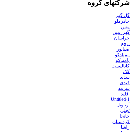
شرکتهای گروه
گل گهر
چادرملو
مس
گهرزمین
خراسان
ارفع
صبانور
ایمپادکو
پامیدکو
کاتالیست
کک
سدید
قندی
سرمد
اقلید
Untitled-1
آرتاویل
تجلی
جانجا
کردستان
راشا