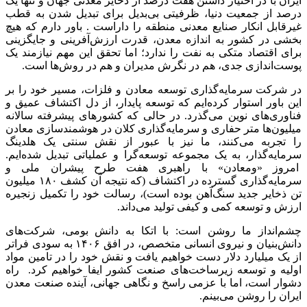
ایران با در اختیار داشتن هفت درصد از ذخایر معدنی جهان و تنها یک
درصد از جمعیت دنیا، ظرفیتی بی‌بدیل برای تبدیل شدن به قطب
غیرقابل انکار صنایع معدنی منطقه را داراست . باور دارم که هیچ
بخشی در کشور به اندازه معدن، قدرت ارزش‌آفرینی و جایگزینی
برای اقتصاد متکی به نفت را ندارد؛ اما تحقق این مهم نیازمند یک
پوست‌اندازی جدی، هم در نگرش مدیران و هم در روش‌ها است.
در شرکت سرمایه‌گذاری توسعه معادن و فلزات، مسیر خود را بر
این باور استوار کرده‌ایم که توسعه پایدار، از دل اکتشاف عمیق و
فناوری‌های نوین می‌گذرد. در حالی که کشورهای پیشرفته سالانه
میلیون‌ها متر حفاری و سرمایه‌گذاری کلان در هوشمندسازی معادن
را تجربه می‌کنند، ما نیز با عبور از نقش سنتی یک هلدینگ
سرمایه‌گذار، به یک مجموعه توسعه‌گرا و عملیاتی تبدیل شده‌ایم.
امروز «ومعادن» با راهبری هفت طرح پیشران ملی و
سرمایه‌گذاری گسترده در اکتشاف (که نتیجه آن کشف ۱۸۰ میلیون
تن ذخایر جدید سنگ‌آهن بوده است)، رسالت خود را تکمیل زنجیره
ارزش و توسعه کمی و کیفی تولید می‌داند.
چشم‌انداز ما روشن است: با اتکا به دانش بومی، شرکت‌های
دانش‌بنیان و نیروی انسانی متخصص، در افق ۱۴۰۶ به سودی فراتر
از یک میلیارد دلار دست خواهیم یافت و نقش خود را در تامین مواد
اولیه و توسعه زیرساخت‌های صنعت کشور ایفا خواهیم کرد. راه
دشوار است، اما با عزمی راسخ و نگاهی جهانی، آینده صنعت معدن
ایران را روشن می‌بینم.