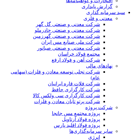
افتخارات و گواهینامه‌ها
گزارش پایداری
سبد سرمایه گذاری
معدنی و فلزی
شرکت معدنی و صنعتی گل گهر
شرکت معدنی و صنعتی چادرملو
شرکت معدنی و صنعتی گهرزمین
شرکت ملی صنایع مس ایران
شرکت معدنی و صنعتی صبانور
مجتمع فولاد خراسان
شرکت آهن و فولاد ارفع
نهادهای مالی
شرکت تجلی توسعه معادن و فلزات (سهامی
عام)
شرکت فلات قاره ایرانیان
شرکت کارگزاری حافظ
شرکت کارگزاری سی ولکس کالا
شرکت پرتو تابان معادن و فلزات
شرکت پروژه
پروژه مجتمع مس جانجا
پروژه فولاد آرتاویل
پروژه فولاد اقلید پارس
سایر سرمایه‌گذاری‌ها
انرژی