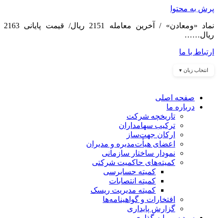
پرش به محتوا
نماد «ومعادن» / آخرین معامله 2151 ریال/ قیمت پایانی 2163
ریال……
ارتباط با ما
انتخاب زبان ▾
صفحه اصلی
درباره ما
تاریخچه شرکت
ترکیب سهامداران
ارکان جهت‌ساز
اعضای هیأت‌مدیره و مدیران
نمودار ساختار سازمانی
کمیته‌های حاکمیت شرکتی
کمیته حسابرسی
کمیته انتصابات
کمیته مدیریت ریسک
افتخارات و گواهینامه‌ها
گزارش پایداری
سبد سرمایه گذاری