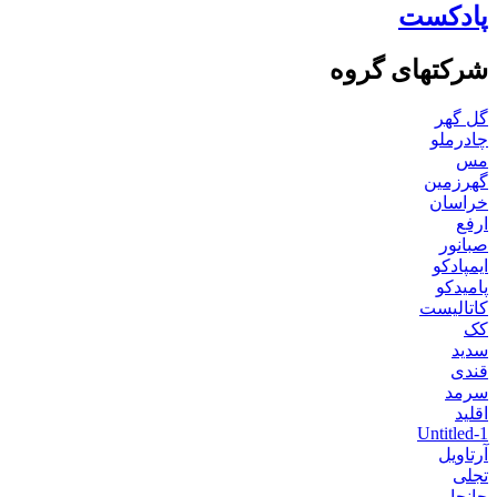
پادکست
شرکتهای گروه
گل گهر
چادرملو
مس
گهرزمین
خراسان
ارفع
صبانور
ایمپادکو
پامیدکو
کاتالیست
کک
سدید
قندی
سرمد
اقلید
Untitled-1
آرتاویل
تجلی
جانجا