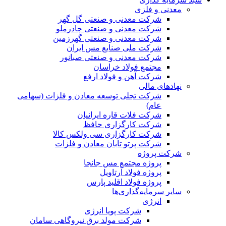
معدنی و فلزی
شرکت معدنی و صنعتی گل گهر
شرکت معدنی و صنعتی چادرملو
شرکت معدنی و صنعتی گهرزمین
شرکت ملی صنایع مس ایران
شرکت معدنی و صنعتی صبانور
مجتمع فولاد خراسان
شرکت آهن و فولاد ارفع
نهادهای مالی
شرکت تجلی توسعه معادن و فلزات (سهامی
عام)
شرکت فلات قاره ایرانیان
شرکت کارگزاری حافظ
شرکت کارگزاری سی ولکس کالا
شرکت پرتو تابان معادن و فلزات
شرکت پروژه
پروژه مجتمع مس جانجا
پروژه فولاد آرتاویل
پروژه فولاد اقلید پارس
سایر سرمایه‌گذاری‌ها
انرژی
شرکت پویا انرژی
شرکت مولد برق نیروگاهی سامان