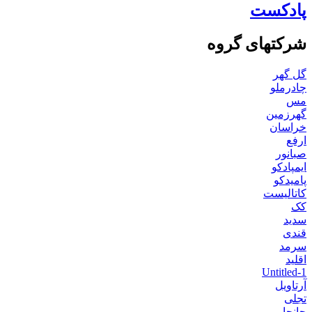
پادکست
شرکتهای گروه
گل گهر
چادرملو
مس
گهرزمین
خراسان
ارفع
صبانور
ایمپادکو
پامیدکو
کاتالیست
کک
سدید
قندی
سرمد
اقلید
Untitled-1
آرتاویل
تجلی
جانجا