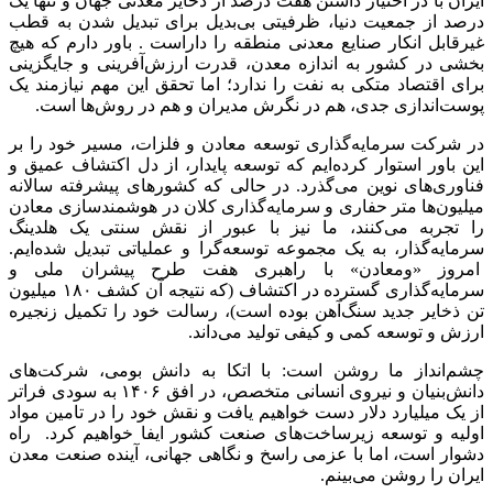
ایران با در اختیار داشتن هفت درصد از ذخایر معدنی جهان و تنها یک
درصد از جمعیت دنیا، ظرفیتی بی‌بدیل برای تبدیل شدن به قطب
غیرقابل انکار صنایع معدنی منطقه را داراست . باور دارم که هیچ
بخشی در کشور به اندازه معدن، قدرت ارزش‌آفرینی و جایگزینی
برای اقتصاد متکی به نفت را ندارد؛ اما تحقق این مهم نیازمند یک
پوست‌اندازی جدی، هم در نگرش مدیران و هم در روش‌ها است.
در شرکت سرمایه‌گذاری توسعه معادن و فلزات، مسیر خود را بر
این باور استوار کرده‌ایم که توسعه پایدار، از دل اکتشاف عمیق و
فناوری‌های نوین می‌گذرد. در حالی که کشورهای پیشرفته سالانه
میلیون‌ها متر حفاری و سرمایه‌گذاری کلان در هوشمندسازی معادن
را تجربه می‌کنند، ما نیز با عبور از نقش سنتی یک هلدینگ
سرمایه‌گذار، به یک مجموعه توسعه‌گرا و عملیاتی تبدیل شده‌ایم.
امروز «ومعادن» با راهبری هفت طرح پیشران ملی و
سرمایه‌گذاری گسترده در اکتشاف (که نتیجه آن کشف ۱۸۰ میلیون
تن ذخایر جدید سنگ‌آهن بوده است)، رسالت خود را تکمیل زنجیره
ارزش و توسعه کمی و کیفی تولید می‌داند.
چشم‌انداز ما روشن است: با اتکا به دانش بومی، شرکت‌های
دانش‌بنیان و نیروی انسانی متخصص، در افق ۱۴۰۶ به سودی فراتر
از یک میلیارد دلار دست خواهیم یافت و نقش خود را در تامین مواد
اولیه و توسعه زیرساخت‌های صنعت کشور ایفا خواهیم کرد. راه
دشوار است، اما با عزمی راسخ و نگاهی جهانی، آینده صنعت معدن
ایران را روشن می‌بینم.