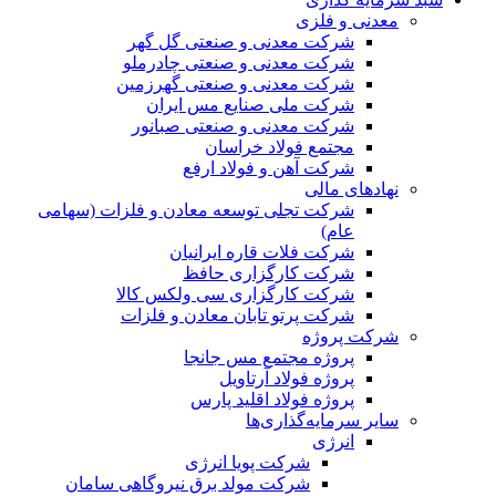
معدنی و فلزی
شرکت معدنی و صنعتی گل گهر
شرکت معدنی و صنعتی چادرملو
شرکت معدنی و صنعتی گهرزمین
شرکت ملی صنایع مس ایران
شرکت معدنی و صنعتی صبانور
مجتمع فولاد خراسان
شرکت آهن و فولاد ارفع
نهادهای مالی
شرکت تجلی توسعه معادن و فلزات (سهامی
عام)
شرکت فلات قاره ایرانیان
شرکت کارگزاری حافظ
شرکت کارگزاری سی ولکس کالا
شرکت پرتو تابان معادن و فلزات
شرکت پروژه
پروژه مجتمع مس جانجا
پروژه فولاد آرتاویل
پروژه فولاد اقلید پارس
سایر سرمایه‌گذاری‌ها
انرژی
شرکت پویا انرژی
شرکت مولد برق نیروگاهی سامان