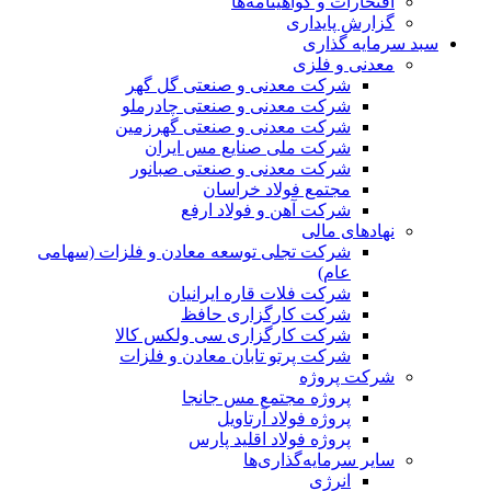
افتخارات و گواهینامه‌ها
گزارش پایداری
سبد سرمایه گذاری
معدنی و فلزی
شرکت معدنی و صنعتی گل گهر
شرکت معدنی و صنعتی چادرملو
شرکت معدنی و صنعتی گهرزمین
شرکت ملی صنایع مس ایران
شرکت معدنی و صنعتی صبانور
مجتمع فولاد خراسان
شرکت آهن و فولاد ارفع
نهادهای مالی
شرکت تجلی توسعه معادن و فلزات (سهامی
عام)
شرکت فلات قاره ایرانیان
شرکت کارگزاری حافظ
شرکت کارگزاری سی ولکس کالا
شرکت پرتو تابان معادن و فلزات
شرکت پروژه
پروژه مجتمع مس جانجا
پروژه فولاد آرتاویل
پروژه فولاد اقلید پارس
سایر سرمایه‌گذاری‌ها
انرژی