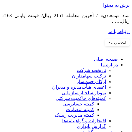
پرش به محتوا
نماد «ومعادن» / آخرین معامله 2151 ریال/ قیمت پایانی 2163
ریال……
ارتباط با ما
انتخاب زبان ▾
صفحه اصلی
درباره ما
تاریخچه شرکت
ترکیب سهامداران
ارکان جهت‌ساز
اعضای هیأت‌مدیره و مدیران
نمودار ساختار سازمانی
کمیته‌های حاکمیت شرکتی
کمیته حسابرسی
کمیته انتصابات
کمیته مدیریت ریسک
افتخارات و گواهینامه‌ها
گزارش پایداری
سبد سرمایه گذاری