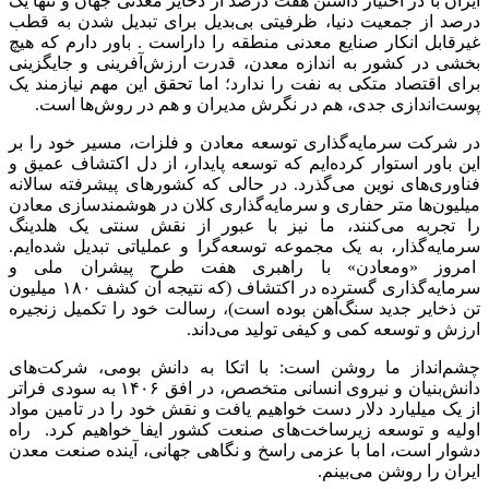
ایران با در اختیار داشتن هفت درصد از ذخایر معدنی جهان و تنها یک
درصد از جمعیت دنیا، ظرفیتی بی‌بدیل برای تبدیل شدن به قطب
غیرقابل انکار صنایع معدنی منطقه را داراست . باور دارم که هیچ
بخشی در کشور به اندازه معدن، قدرت ارزش‌آفرینی و جایگزینی
برای اقتصاد متکی به نفت را ندارد؛ اما تحقق این مهم نیازمند یک
پوست‌اندازی جدی، هم در نگرش مدیران و هم در روش‌ها است.
در شرکت سرمایه‌گذاری توسعه معادن و فلزات، مسیر خود را بر
این باور استوار کرده‌ایم که توسعه پایدار، از دل اکتشاف عمیق و
فناوری‌های نوین می‌گذرد. در حالی که کشورهای پیشرفته سالانه
میلیون‌ها متر حفاری و سرمایه‌گذاری کلان در هوشمندسازی معادن
را تجربه می‌کنند، ما نیز با عبور از نقش سنتی یک هلدینگ
سرمایه‌گذار، به یک مجموعه توسعه‌گرا و عملیاتی تبدیل شده‌ایم.
امروز «ومعادن» با راهبری هفت طرح پیشران ملی و
سرمایه‌گذاری گسترده در اکتشاف (که نتیجه آن کشف ۱۸۰ میلیون
تن ذخایر جدید سنگ‌آهن بوده است)، رسالت خود را تکمیل زنجیره
ارزش و توسعه کمی و کیفی تولید می‌داند.
چشم‌انداز ما روشن است: با اتکا به دانش بومی، شرکت‌های
دانش‌بنیان و نیروی انسانی متخصص، در افق ۱۴۰۶ به سودی فراتر
از یک میلیارد دلار دست خواهیم یافت و نقش خود را در تامین مواد
اولیه و توسعه زیرساخت‌های صنعت کشور ایفا خواهیم کرد. راه
دشوار است، اما با عزمی راسخ و نگاهی جهانی، آینده صنعت معدن
ایران را روشن می‌بینم.