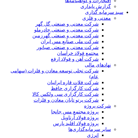
افتخارات و گواهینامه‌ها
گزارش پایداری
سبد سرمایه گذاری
معدنی و فلزی
شرکت معدنی و صنعتی گل گهر
شرکت معدنی و صنعتی چادرملو
شرکت معدنی و صنعتی گهرزمین
شرکت ملی صنایع مس ایران
شرکت معدنی و صنعتی صبانور
مجتمع فولاد خراسان
شرکت آهن و فولاد ارفع
نهادهای مالی
شرکت تجلی توسعه معادن و فلزات (سهامی
عام)
شرکت فلات قاره ایرانیان
شرکت کارگزاری حافظ
شرکت کارگزاری سی ولکس کالا
شرکت پرتو تابان معادن و فلزات
شرکت پروژه
پروژه مجتمع مس جانجا
پروژه فولاد آرتاویل
پروژه فولاد اقلید پارس
سایر سرمایه‌گذاری‌ها
انرژی