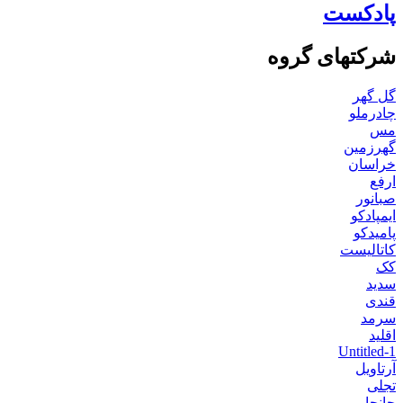
پادکست
شرکتهای گروه
گل گهر
چادرملو
مس
گهرزمین
خراسان
ارفع
صبانور
ایمپادکو
پامیدکو
کاتالیست
کک
سدید
قندی
سرمد
اقلید
Untitled-1
آرتاویل
تجلی
جانجا