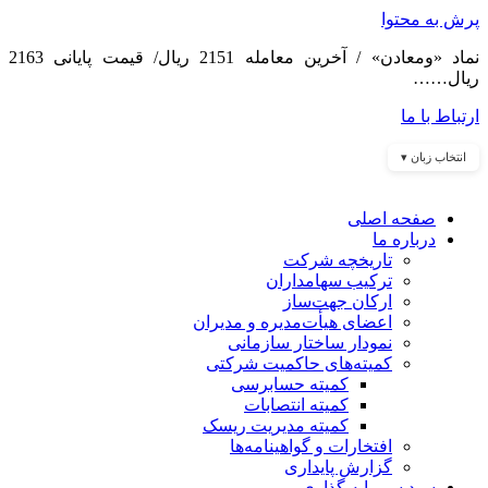
پرش به محتوا
نماد «ومعادن» / آخرین معامله 2151 ریال/ قیمت پایانی 2163
ریال……
ارتباط با ما
انتخاب زبان ▾
صفحه اصلی
درباره ما
تاریخچه شرکت
ترکیب سهامداران
ارکان جهت‌ساز
اعضای هیأت‌مدیره و مدیران
نمودار ساختار سازمانی
کمیته‌های حاکمیت شرکتی
کمیته حسابرسی
کمیته انتصابات
کمیته مدیریت ریسک
افتخارات و گواهینامه‌ها
گزارش پایداری
سبد سرمایه گذاری