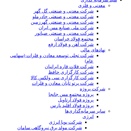
معدنی و فلزی
شرکت معدنی و صنعتی گل گهر
شرکت معدنی و صنعتی چادرملو
شرکت معدنی و صنعتی گهرزمین
شرکت ملی صنایع مس ایران
شرکت معدنی و صنعتی صبانور
مجتمع فولاد خراسان
شرکت آهن و فولاد ارفع
نهادهای مالی
شرکت تجلی توسعه معادن و فلزات (سهامی
عام)
شرکت فلات قاره ایرانیان
شرکت کارگزاری حافظ
شرکت کارگزاری سی ولکس کالا
شرکت پرتو تابان معادن و فلزات
شرکت پروژه
پروژه مجتمع مس جانجا
پروژه فولاد آرتاویل
پروژه فولاد اقلید پارس
سایر سرمایه‌گذاری‌ها
انرژی
شرکت پویا انرژی
شرکت مولد برق نیروگاهی سامان