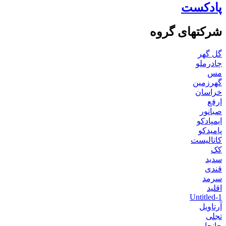
پادکست
شرکتهای گروه
گل گهر
چادرملو
مس
گهرزمین
خراسان
ارفع
صبانور
ایمپادکو
پامیدکو
کاتالیست
کک
سدید
قندی
سرمد
اقلید
Untitled-1
آرتاویل
تجلی
جانجا