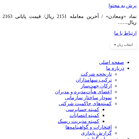
پرش به محتوا
نماد «ومعادن» / آخرین معامله 2151 ریال/ قیمت پایانی 2163
ریال……
ارتباط با ما
انتخاب زبان ▾
صفحه اصلی
درباره ما
تاریخچه شرکت
ترکیب سهامداران
ارکان جهت‌ساز
اعضای هیأت‌مدیره و مدیران
نمودار ساختار سازمانی
کمیته‌های حاکمیت شرکتی
کمیته حسابرسی
کمیته انتصابات
کمیته مدیریت ریسک
افتخارات و گواهینامه‌ها
گزارش پایداری
سبد سرمایه گذاری