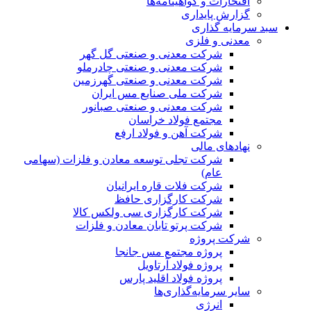
افتخارات و گواهینامه‌ها
گزارش پایداری
سبد سرمایه گذاری
معدنی و فلزی
شرکت معدنی و صنعتی گل گهر
شرکت معدنی و صنعتی چادرملو
شرکت معدنی و صنعتی گهرزمین
شرکت ملی صنایع مس ایران
شرکت معدنی و صنعتی صبانور
مجتمع فولاد خراسان
شرکت آهن و فولاد ارفع
نهادهای مالی
شرکت تجلی توسعه معادن و فلزات (سهامی
عام)
شرکت فلات قاره ایرانیان
شرکت کارگزاری حافظ
شرکت کارگزاری سی ولکس کالا
شرکت پرتو تابان معادن و فلزات
شرکت پروژه
پروژه مجتمع مس جانجا
پروژه فولاد آرتاویل
پروژه فولاد اقلید پارس
سایر سرمایه‌گذاری‌ها
انرژی