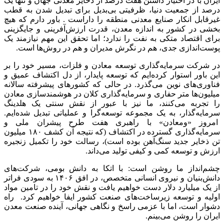
ایران با در اختیار داشتن هفت درصد از ذخایر معدنی جهان و تنها یک
درصد از جمعیت دنیا، ظرفیتی بی‌بدیل برای تبدیل شدن به قطب
غیرقابل انکار صنایع معدنی منطقه را داراست . باور دارم که هیچ
بخشی در کشور به اندازه معدن، قدرت ارزش‌آفرینی و جایگزینی
برای اقتصاد متکی به نفت را ندارد؛ اما تحقق این مهم نیازمند یک
پوست‌اندازی جدی، هم در نگرش مدیران و هم در روش‌ها است.
در شرکت سرمایه‌گذاری توسعه معادن و فلزات، مسیر خود را بر
این باور استوار کرده‌ایم که توسعه پایدار، از دل اکتشاف عمیق و
فناوری‌های نوین می‌گذرد. در حالی که کشورهای پیشرفته سالانه
میلیون‌ها متر حفاری و سرمایه‌گذاری کلان در هوشمندسازی معادن
را تجربه می‌کنند، ما نیز با عبور از نقش سنتی یک هلدینگ
سرمایه‌گذار، به یک مجموعه توسعه‌گرا و عملیاتی تبدیل شده‌ایم.
امروز «ومعادن» با راهبری هفت طرح پیشران ملی و
سرمایه‌گذاری گسترده در اکتشاف (که نتیجه آن کشف ۱۸۰ میلیون
تن ذخایر جدید سنگ‌آهن بوده است)، رسالت خود را تکمیل زنجیره
ارزش و توسعه کمی و کیفی تولید می‌داند.
چشم‌انداز ما روشن است: با اتکا به دانش بومی، شرکت‌های
دانش‌بنیان و نیروی انسانی متخصص، در افق ۱۴۰۶ به سودی فراتر
از یک میلیارد دلار دست خواهیم یافت و نقش خود را در تامین مواد
اولیه و توسعه زیرساخت‌های صنعت کشور ایفا خواهیم کرد. راه
دشوار است، اما با عزمی راسخ و نگاهی جهانی، آینده صنعت معدن
ایران را روشن می‌بینم.