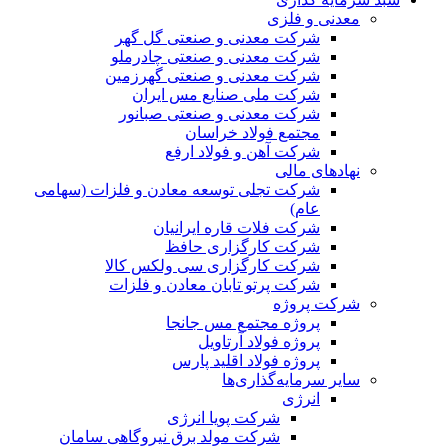
معدنی و فلزی
شرکت معدنی و صنعتی گل گهر
شرکت معدنی و صنعتی چادرملو
شرکت معدنی و صنعتی گهرزمین
شرکت ملی صنایع مس ایران
شرکت معدنی و صنعتی صبانور
مجتمع فولاد خراسان
شرکت آهن و فولاد ارفع
نهادهای مالی
شرکت تجلی توسعه معادن و فلزات (سهامی
عام)
شرکت فلات قاره ایرانیان
شرکت کارگزاری حافظ
شرکت کارگزاری سی ولکس کالا
شرکت پرتو تابان معادن و فلزات
شرکت پروژه
پروژه مجتمع مس جانجا
پروژه فولاد آرتاویل
پروژه فولاد اقلید پارس
سایر سرمایه‌گذاری‌ها
انرژی
شرکت پویا انرژی
شرکت مولد برق نیروگاهی سامان