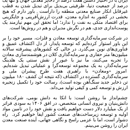
ایران با در اختیار داشتن هفت درصد از ذخایر معدنی جهان و تنها یک
درصد از جمعیت دنیا، ظرفیتی بی‌بدیل برای تبدیل شدن به قطب
غیرقابل انکار صنایع معدنی منطقه را داراست . باور دارم که هیچ
بخشی در کشور به اندازه معدن، قدرت ارزش‌آفرینی و جایگزینی
برای اقتصاد متکی به نفت را ندارد؛ اما تحقق این مهم نیازمند یک
پوست‌اندازی جدی، هم در نگرش مدیران و هم در روش‌ها است.
در شرکت سرمایه‌گذاری توسعه معادن و فلزات، مسیر خود را بر
این باور استوار کرده‌ایم که توسعه پایدار، از دل اکتشاف عمیق و
فناوری‌های نوین می‌گذرد. در حالی که کشورهای پیشرفته سالانه
میلیون‌ها متر حفاری و سرمایه‌گذاری کلان در هوشمندسازی معادن
را تجربه می‌کنند، ما نیز با عبور از نقش سنتی یک هلدینگ
سرمایه‌گذار، به یک مجموعه توسعه‌گرا و عملیاتی تبدیل شده‌ایم.
امروز «ومعادن» با راهبری هفت طرح پیشران ملی و
سرمایه‌گذاری گسترده در اکتشاف (که نتیجه آن کشف ۱۸۰ میلیون
تن ذخایر جدید سنگ‌آهن بوده است)، رسالت خود را تکمیل زنجیره
ارزش و توسعه کمی و کیفی تولید می‌داند.
چشم‌انداز ما روشن است: با اتکا به دانش بومی، شرکت‌های
دانش‌بنیان و نیروی انسانی متخصص، در افق ۱۴۰۶ به سودی فراتر
از یک میلیارد دلار دست خواهیم یافت و نقش خود را در تامین مواد
اولیه و توسعه زیرساخت‌های صنعت کشور ایفا خواهیم کرد. راه
دشوار است، اما با عزمی راسخ و نگاهی جهانی، آینده صنعت معدن
ایران را روشن می‌بینم.