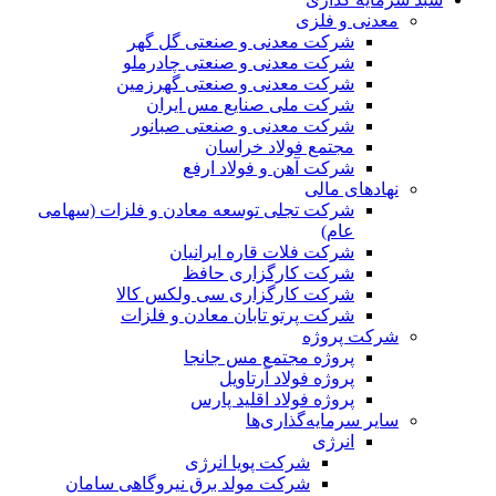
معدنی و فلزی
شرکت معدنی و صنعتی گل گهر
شرکت معدنی و صنعتی چادرملو
شرکت معدنی و صنعتی گهرزمین
شرکت ملی صنایع مس ایران
شرکت معدنی و صنعتی صبانور
مجتمع فولاد خراسان
شرکت آهن و فولاد ارفع
نهادهای مالی
شرکت تجلی توسعه معادن و فلزات (سهامی
عام)
شرکت فلات قاره ایرانیان
شرکت کارگزاری حافظ
شرکت کارگزاری سی ولکس کالا
شرکت پرتو تابان معادن و فلزات
شرکت پروژه
پروژه مجتمع مس جانجا
پروژه فولاد آرتاویل
پروژه فولاد اقلید پارس
سایر سرمایه‌گذاری‌ها
انرژی
شرکت پویا انرژی
شرکت مولد برق نیروگاهی سامان