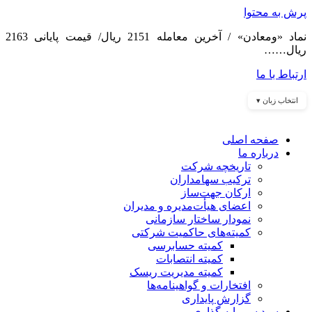
پرش به محتوا
نماد «ومعادن» / آخرین معامله 2151 ریال/ قیمت پایانی 2163
ریال……
ارتباط با ما
انتخاب زبان ▾
صفحه اصلی
درباره ما
تاریخچه شرکت
ترکیب سهامداران
ارکان جهت‌ساز
اعضای هیأت‌مدیره و مدیران
نمودار ساختار سازمانی
کمیته‌های حاکمیت شرکتی
کمیته حسابرسی
کمیته انتصابات
کمیته مدیریت ریسک
افتخارات و گواهینامه‌ها
گزارش پایداری
سبد سرمایه گذاری