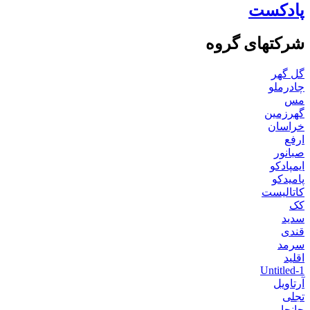
پادکست
شرکتهای گروه
گل گهر
چادرملو
مس
گهرزمین
خراسان
ارفع
صبانور
ایمپادکو
پامیدکو
کاتالیست
کک
سدید
قندی
سرمد
اقلید
Untitled-1
آرتاویل
تجلی
جانجا