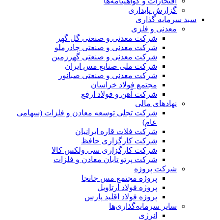
افتخارات و گواهینامه‌ها
گزارش پایداری
سبد سرمایه گذاری
معدنی و فلزی
شرکت معدنی و صنعتی گل گهر
شرکت معدنی و صنعتی چادرملو
شرکت معدنی و صنعتی گهرزمین
شرکت ملی صنایع مس ایران
شرکت معدنی و صنعتی صبانور
مجتمع فولاد خراسان
شرکت آهن و فولاد ارفع
نهادهای مالی
شرکت تجلی توسعه معادن و فلزات (سهامی
عام)
شرکت فلات قاره ایرانیان
شرکت کارگزاری حافظ
شرکت کارگزاری سی ولکس کالا
شرکت پرتو تابان معادن و فلزات
شرکت پروژه
پروژه مجتمع مس جانجا
پروژه فولاد آرتاویل
پروژه فولاد اقلید پارس
سایر سرمایه‌گذاری‌ها
انرژی