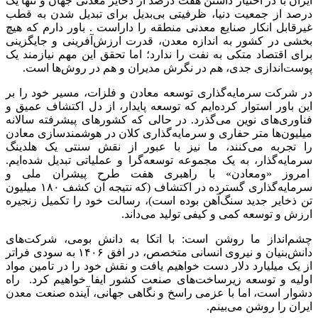
ایران با در اختیار داشتن هفت درصد از ذخایر معدنی جهان و تنها یک
درصد از جمعیت دنیا، ظرفیتی بی‌بدیل برای تبدیل شدن به قطب
غیرقابل انکار صنایع معدنی منطقه را داراست . باور دارم که هیچ
بخشی در کشور به اندازه معدن، قدرت ارزش‌آفرینی و جایگزینی
برای اقتصاد متکی به نفت را ندارد؛ اما تحقق این مهم نیازمند یک
پوست‌اندازی جدی، هم در نگرش مدیران و هم در روش‌ها است.
در شرکت سرمایه‌گذاری توسعه معادن و فلزات، مسیر خود را بر
این باور استوار کرده‌ایم که توسعه پایدار، از دل اکتشاف عمیق و
فناوری‌های نوین می‌گذرد. در حالی که کشورهای پیشرفته سالانه
میلیون‌ها متر حفاری و سرمایه‌گذاری کلان در هوشمندسازی معادن
را تجربه می‌کنند، ما نیز با عبور از نقش سنتی یک هلدینگ
سرمایه‌گذار، به یک مجموعه توسعه‌گرا و عملیاتی تبدیل شده‌ایم.
امروز «ومعادن» با راهبری هفت طرح پیشران ملی و
سرمایه‌گذاری گسترده در اکتشاف (که نتیجه آن کشف ۱۸۰ میلیون
تن ذخایر جدید سنگ‌آهن بوده است)، رسالت خود را تکمیل زنجیره
ارزش و توسعه کمی و کیفی تولید می‌داند.
چشم‌انداز ما روشن است: با اتکا به دانش بومی، شرکت‌های
دانش‌بنیان و نیروی انسانی متخصص، در افق ۱۴۰۶ به سودی فراتر
از یک میلیارد دلار دست خواهیم یافت و نقش خود را در تامین مواد
اولیه و توسعه زیرساخت‌های صنعت کشور ایفا خواهیم کرد. راه
دشوار است، اما با عزمی راسخ و نگاهی جهانی، آینده صنعت معدن
ایران را روشن می‌بینم.