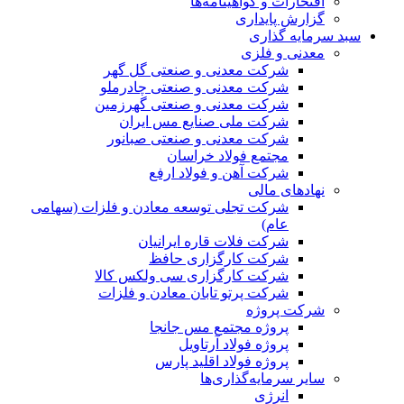
افتخارات و گواهینامه‌ها
گزارش پایداری
سبد سرمایه گذاری
معدنی و فلزی
شرکت معدنی و صنعتی گل گهر
شرکت معدنی و صنعتی چادرملو
شرکت معدنی و صنعتی گهرزمین
شرکت ملی صنایع مس ایران
شرکت معدنی و صنعتی صبانور
مجتمع فولاد خراسان
شرکت آهن و فولاد ارفع
نهادهای مالی
شرکت تجلی توسعه معادن و فلزات (سهامی
عام)
شرکت فلات قاره ایرانیان
شرکت کارگزاری حافظ
شرکت کارگزاری سی ولکس کالا
شرکت پرتو تابان معادن و فلزات
شرکت پروژه
پروژه مجتمع مس جانجا
پروژه فولاد آرتاویل
پروژه فولاد اقلید پارس
سایر سرمایه‌گذاری‌ها
انرژی