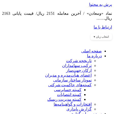
پرش به محتوا
نماد «ومعادن» / آخرین معامله 2151 ریال/ قیمت پایانی 2163
ریال……
ارتباط با ما
انتخاب زبان ▾
صفحه اصلی
درباره ما
تاریخچه شرکت
ترکیب سهامداران
ارکان جهت‌ساز
اعضای هیأت‌مدیره و مدیران
نمودار ساختار سازمانی
کمیته‌های حاکمیت شرکتی
کمیته حسابرسی
کمیته انتصابات
کمیته مدیریت ریسک
افتخارات و گواهینامه‌ها
گزارش پایداری
سبد سرمایه گذاری