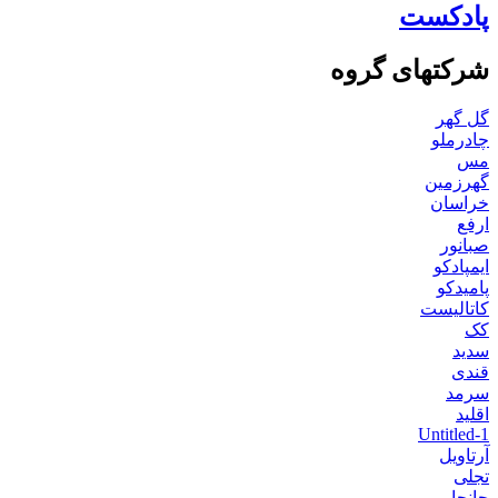
پادکست
شرکتهای گروه
گل گهر
چادرملو
مس
گهرزمین
خراسان
ارفع
صبانور
ایمپادکو
پامیدکو
کاتالیست
کک
سدید
قندی
سرمد
اقلید
Untitled-1
آرتاویل
تجلی
جانجا