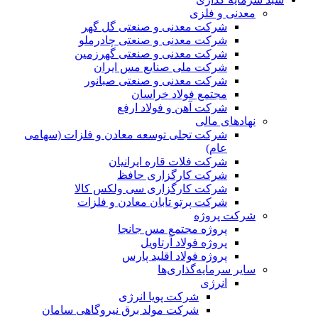
معدنی و فلزی
شرکت معدنی و صنعتی گل گهر
شرکت معدنی و صنعتی چادرملو
شرکت معدنی و صنعتی گهرزمین
شرکت ملی صنایع مس ایران
شرکت معدنی و صنعتی صبانور
مجتمع فولاد خراسان
شرکت آهن و فولاد ارفع
نهادهای مالی
شرکت تجلی توسعه معادن و فلزات (سهامی
عام)
شرکت فلات قاره ایرانیان
شرکت کارگزاری حافظ
شرکت کارگزاری سی ولکس کالا
شرکت پرتو تابان معادن و فلزات
شرکت پروژه
پروژه مجتمع مس جانجا
پروژه فولاد آرتاویل
پروژه فولاد اقلید پارس
سایر سرمایه‌گذاری‌ها
انرژی
شرکت پویا انرژی
شرکت مولد برق نیروگاهی سامان