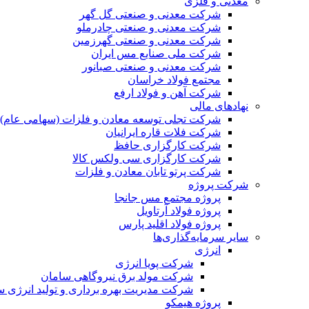
معدنی و فلزی
شرکت معدنی و صنعتی گل گهر
شرکت معدنی و صنعتی چادرملو
شرکت معدنی و صنعتی گهرزمین
شرکت ملی صنایع مس ایران
شرکت معدنی و صنعتی صبانور
مجتمع فولاد خراسان
شرکت آهن و فولاد ارفع
نهادهای مالی
شرکت تجلی توسعه معادن و فلزات (سهامی عام)
شرکت فلات قاره ایرانیان
شرکت کارگزاری حافظ
شرکت کارگزاری سی ولکس کالا
شرکت پرتو تابان معادن و فلزات
شرکت پروژه
پروژه مجتمع مس جانجا
پروژه فولاد آرتاویل
پروژه فولاد اقلید پارس
سایر سرمایه‌گذاری‌ها
انرژی
شرکت پویا انرژی
شرکت مولد برق نیروگاهی سامان
شرکت مدیریت بهره برداری و تولید انرژی 
پروژه هیمکو