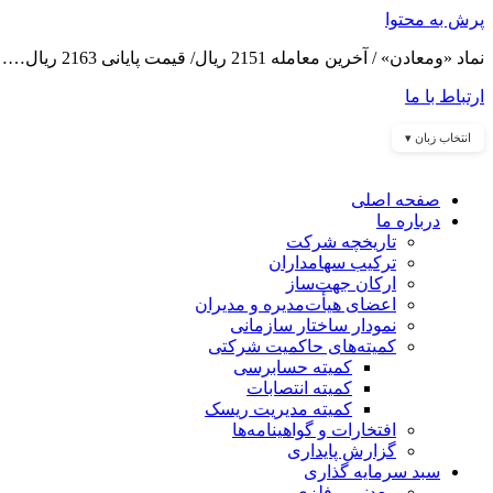
پرش به محتوا
نماد «ومعادن» / آخرین معامله 2151 ریال/ قیمت پایانی 2163 ریال……
ارتباط با ما
انتخاب زبان ▾
صفحه اصلی
درباره ما
تاریخچه شرکت
ترکیب سهامداران
ارکان جهت‌ساز
اعضای هیأت‌مدیره و مدیران
نمودار ساختار سازمانی
کمیته‌های حاکمیت شرکتی
کمیته حسابرسی
کمیته انتصابات
کمیته مدیریت ریسک
افتخارات و گواهینامه‌ها
گزارش پایداری
سبد سرمایه گذاری
معدنی و فلزی