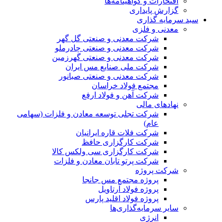
افتخارات و گواهینامه‌ها
گزارش پایداری
سبد سرمایه گذاری
معدنی و فلزی
شرکت معدنی و صنعتی گل گهر
شرکت معدنی و صنعتی چادرملو
شرکت معدنی و صنعتی گهرزمین
شرکت ملی صنایع مس ایران
شرکت معدنی و صنعتی صبانور
مجتمع فولاد خراسان
شرکت آهن و فولاد ارفع
نهادهای مالی
شرکت تجلی توسعه معادن و فلزات (سهامی
عام)
شرکت فلات قاره ایرانیان
شرکت کارگزاری حافظ
شرکت کارگزاری سی ولکس کالا
شرکت پرتو تابان معادن و فلزات
شرکت پروژه
پروژه مجتمع مس جانجا
پروژه فولاد آرتاویل
پروژه فولاد اقلید پارس
سایر سرمایه‌گذاری‌ها
انرژی