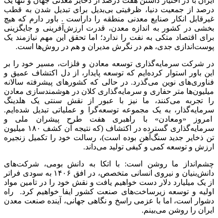
ایران با در اختیار داشتن هفت درصد از ذخایر معدنی جهان و تنها یک
درصد از جمعیت دنیا، ظرفیتی بی‌بدیل برای تبدیل شدن به قطب
غیرقابل انکار صنایع معدنی منطقه را داراست . باور دارم که هیچ
بخشی در کشور به اندازه معدن، قدرت ارزش‌آفرینی و جایگزینی
برای اقتصاد متکی به نفت را ندارد؛ اما تحقق این مهم نیازمند یک
پوست‌اندازی جدی، هم در نگرش مدیران و هم در روش‌ها است.
در شرکت سرمایه‌گذاری توسعه معادن و فلزات، مسیر خود را بر
این باور استوار کرده‌ایم که توسعه پایدار، از دل اکتشاف عمیق و
فناوری‌های نوین می‌گذرد. در حالی که کشورهای پیشرفته سالانه
میلیون‌ها متر حفاری و سرمایه‌گذاری کلان در هوشمندسازی معادن
را تجربه می‌کنند، ما نیز با عبور از نقش سنتی یک هلدینگ
سرمایه‌گذار، به یک مجموعه توسعه‌گرا و عملیاتی تبدیل شده‌ایم.
امروز «ومعادن» با راهبری هفت طرح پیشران ملی و
سرمایه‌گذاری گسترده در اکتشاف (که نتیجه آن کشف ۱۸۰ میلیون
تن ذخایر جدید سنگ‌آهن بوده است)، رسالت خود را تکمیل زنجیره
ارزش و توسعه کمی و کیفی تولید می‌داند.
چشم‌انداز ما روشن است: با اتکا به دانش بومی، شرکت‌های
دانش‌بنیان و نیروی انسانی متخصص، در افق ۱۴۰۶ به سودی فراتر
از یک میلیارد دلار دست خواهیم یافت و نقش خود را در تامین مواد
اولیه و توسعه زیرساخت‌های صنعت کشور ایفا خواهیم کرد. راه
دشوار است، اما با عزمی راسخ و نگاهی جهانی، آینده صنعت معدن
ایران را روشن می‌بینم.