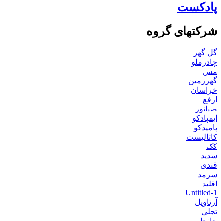
پادکست
شرکتهای گروه
گل گهر
چادرملو
مس
گهرزمین
خراسان
ارفع
صبانور
ایمپادکو
پامیدکو
کاتالیست
کک
سدید
قندی
سرمد
اقلید
Untitled-1
آرتاویل
تجلی
جانجا