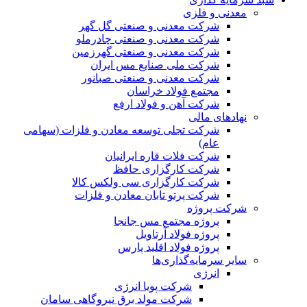
معدنی و فلزی
شرکت معدنی و صنعتی گل گهر
شرکت معدنی و صنعتی چادرملو
شرکت معدنی و صنعتی گهرزمین
شرکت ملی صنایع مس ایران
شرکت معدنی و صنعتی صبانور
مجتمع فولاد خراسان
شرکت آهن و فولاد ارفع
نهادهای مالی
شرکت تجلی توسعه معادن و فلزات (سهامی
عام)
شرکت فلات قاره ایرانیان
شرکت کارگزاری حافظ
شرکت کارگزاری سی ولکس کالا
شرکت پرتو تابان معادن و فلزات
شرکت پروژه
پروژه مجتمع مس جانجا
پروژه فولاد آرتاویل
پروژه فولاد اقلید پارس
سایر سرمایه‌گذاری‌ها
انرژی
شرکت پویا انرژی
شرکت مولد برق نیروگاهی سامان