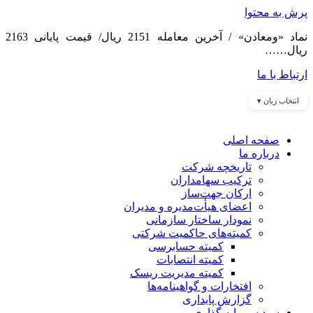
پرش به محتوا
نماد «ومعادن» / آخرین معامله 2151 ریال/ قیمت پایانی 2163
ریال……
ارتباط با ما
انتخاب زبان ▾
صفحه اصلی
درباره ما
تاریخچه شرکت
ترکیب سهامداران
ارکان جهت‌ساز
اعضای هیأت‌مدیره و مدیران
نمودار ساختار سازمانی
کمیته‌های حاکمیت شرکتی
کمیته حسابرسی
کمیته انتصابات
کمیته مدیریت ریسک
افتخارات و گواهینامه‌ها
گزارش پایداری
سبد سرمایه گذاری