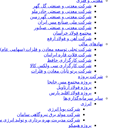
معدنی و فلزی
شرکت معدنی و صنعتی گل گهر
شرکت معدنی و صنعتی چادرملو
شرکت معدنی و صنعتی گهرزمین
شرکت ملی صنایع مس ایران
شرکت معدنی و صنعتی صبانور
مجتمع فولاد خراسان
شرکت آهن و فولاد ارفع
نهادهای مالی
شرکت تجلی توسعه معادن و فلزات (سهامی عام)
شرکت فلات قاره ایرانیان
شرکت کارگزاری حافظ
شرکت کارگزاری سی ولکس کالا
شرکت پرتو تابان معادن و فلزات
شرکت پروژه
پروژه مجتمع مس جانجا
پروژه فولاد آرتاویل
پروژه فولاد اقلید پارس
سایر سرمایه‌گذاری‌ها
انرژی
شرکت پویا انرژی
شرکت مولد برق نیروگاهی سامان
شرکت مدیریت بهره برداری و تولید انرژی 
پروژه هیمکو