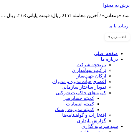
پرش به محتوا
نماد «ومعادن» / آخرین معامله 2151 ریال/ قیمت پایانی 2163 ریال……
ارتباط با ما
انتخاب زبان ▾
صفحه اصلی
درباره ما
تاریخچه شرکت
ترکیب سهامداران
ارکان جهت‌ساز
اعضای هیأت‌مدیره و مدیران
نمودار ساختار سازمانی
کمیته‌های حاکمیت شرکتی
کمیته حسابرسی
کمیته انتصابات
کمیته مدیریت ریسک
افتخارات و گواهینامه‌ها
گزارش پایداری
سبد سرمایه گذاری
معدنی و فلزی