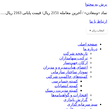
پرش به محتوا
نماد «ومعادن» / آخرین معامله 2151 ریال/ قیمت پایانی 2163 ریال……
ارتباط با ما
انتخاب زبان ▾
صفحه اصلی
درباره ما
تاریخچه شرکت
ترکیب سهامداران
ارکان جهت‌ساز
اعضای هیأت‌مدیره و مدیران
نمودار ساختار سازمانی
کمیته‌های حاکمیت شرکتی
کمیته حسابرسی
کمیته انتصابات
کمیته مدیریت ریسک
افتخارات و گواهینامه‌ها
گزارش پایداری
سبد سرمایه گذاری
معدنی و فلزی