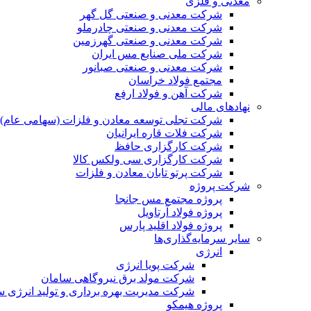
معدنی و فلزی
شرکت معدنی و صنعتی گل گهر
شرکت معدنی و صنعتی چادرملو
شرکت معدنی و صنعتی گهرزمین
شرکت ملی صنایع مس ایران
شرکت معدنی و صنعتی صبانور
مجتمع فولاد خراسان
شرکت آهن و فولاد ارفع
نهادهای مالی
شرکت تجلی توسعه معادن و فلزات (سهامی عام)
شرکت فلات قاره ایرانیان
شرکت کارگزاری حافظ
شرکت کارگزاری سی ولکس کالا
شرکت پرتو تابان معادن و فلزات
شرکت پروژه
پروژه مجتمع مس جانجا
پروژه فولاد آرتاویل
پروژه فولاد اقلید پارس
سایر سرمایه‌گذاری‌ها
انرژی
شرکت پویا انرژی
شرکت مولد برق نیروگاهی سامان
شرکت مدیریت بهره برداری و تولید انرژی 
پروژه هیمکو