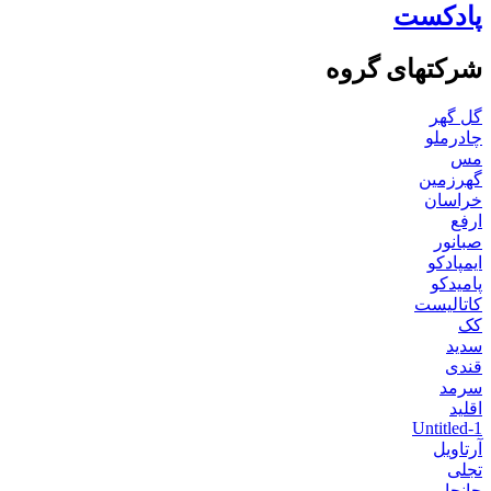
پادکست
شرکتهای گروه
گل گهر
چادرملو
مس
گهرزمین
خراسان
ارفع
صبانور
ایمپادکو
پامیدکو
کاتالیست
کک
سدید
قندی
سرمد
اقلید
Untitled-1
آرتاویل
تجلی
جانجا