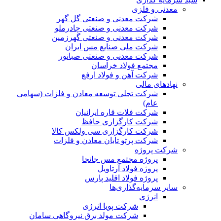
معدنی و فلزی
شرکت معدنی و صنعتی گل گهر
شرکت معدنی و صنعتی چادرملو
شرکت معدنی و صنعتی گهرزمین
شرکت ملی صنایع مس ایران
شرکت معدنی و صنعتی صبانور
مجتمع فولاد خراسان
شرکت آهن و فولاد ارفع
نهادهای مالی
شرکت تجلی توسعه معادن و فلزات (سهامی
عام)
شرکت فلات قاره ایرانیان
شرکت کارگزاری حافظ
شرکت کارگزاری سی ولکس کالا
شرکت پرتو تابان معادن و فلزات
شرکت پروژه
پروژه مجتمع مس جانجا
پروژه فولاد آرتاویل
پروژه فولاد اقلید پارس
سایر سرمایه‌گذاری‌ها
انرژی
شرکت پویا انرژی
شرکت مولد برق نیروگاهی سامان