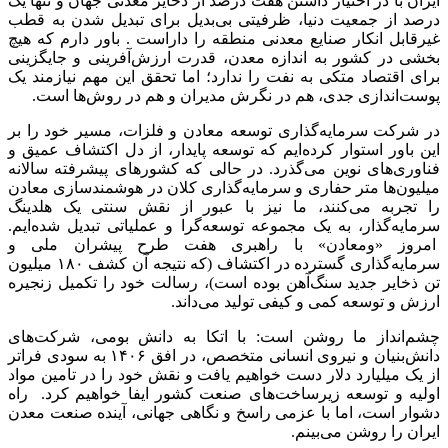
ایران با در اختیار داشتن هفت درصد از ذخایر معدنی جهان و تنها یک
درصد از جمعیت دنیا، ظرفیتی بی‌بدیل برای تبدیل شدن به قطب
غیرقابل انکار صنایع معدنی منطقه را داراست . باور دارم که هیچ
بخشی در کشور به اندازه معدن، قدرت ارزش‌آفرینی و جایگزینی
برای اقتصاد متکی به نفت را ندارد؛ اما تحقق این مهم نیازمند یک
پوست‌اندازی جدی، هم در نگرش مدیران و هم در روش‌ها است.
در شرکت سرمایه‌گذاری توسعه معادن و فلزات، مسیر خود را بر
این باور استوار کرده‌ایم که توسعه پایدار، از دل اکتشاف عمیق و
فناوری‌های نوین می‌گذرد. در حالی که کشورهای پیشرفته سالانه
میلیون‌ها متر حفاری و سرمایه‌گذاری کلان در هوشمندسازی معادن
را تجربه می‌کنند، ما نیز با عبور از نقش سنتی یک هلدینگ
سرمایه‌گذار، به یک مجموعه توسعه‌گرا و عملیاتی تبدیل شده‌ایم.
امروز «ومعادن» با راهبری هفت طرح پیشران ملی و
سرمایه‌گذاری گسترده در اکتشاف (که نتیجه آن کشف ۱۸۰ میلیون
تن ذخایر جدید سنگ‌آهن بوده است)، رسالت خود را تکمیل زنجیره
ارزش و توسعه کمی و کیفی تولید می‌داند.
چشم‌انداز ما روشن است: با اتکا به دانش بومی، شرکت‌های
دانش‌بنیان و نیروی انسانی متخصص، در افق ۱۴۰۶ به سودی فراتر
از یک میلیارد دلار دست خواهیم یافت و نقش خود را در تامین مواد
اولیه و توسعه زیرساخت‌های صنعت کشور ایفا خواهیم کرد. راه
دشوار است، اما با عزمی راسخ و نگاهی جهانی، آینده صنعت معدن
ایران را روشن می‌بینم.