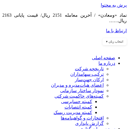
پرش به محتوا
نماد «ومعادن» / آخرین معامله 2151 ریال/ قیمت پایانی 2163
ریال……
ارتباط با ما
انتخاب زبان ▾
صفحه اصلی
درباره ما
تاریخچه شرکت
ترکیب سهامداران
ارکان جهت‌ساز
اعضای هیأت‌مدیره و مدیران
نمودار ساختار سازمانی
کمیته‌های حاکمیت شرکتی
کمیته حسابرسی
کمیته انتصابات
کمیته مدیریت ریسک
افتخارات و گواهینامه‌ها
گزارش پایداری
سبد سرمایه گذاری