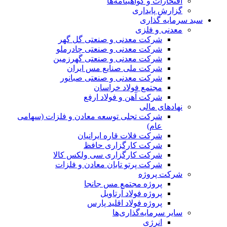
افتخارات و گواهینامه‌ها
گزارش پایداری
سبد سرمایه گذاری
معدنی و فلزی
شرکت معدنی و صنعتی گل گهر
شرکت معدنی و صنعتی چادرملو
شرکت معدنی و صنعتی گهرزمین
شرکت ملی صنایع مس ایران
شرکت معدنی و صنعتی صبانور
مجتمع فولاد خراسان
شرکت آهن و فولاد ارفع
نهادهای مالی
شرکت تجلی توسعه معادن و فلزات (سهامی
عام)
شرکت فلات قاره ایرانیان
شرکت کارگزاری حافظ
شرکت کارگزاری سی ولکس کالا
شرکت پرتو تابان معادن و فلزات
شرکت پروژه
پروژه مجتمع مس جانجا
پروژه فولاد آرتاویل
پروژه فولاد اقلید پارس
سایر سرمایه‌گذاری‌ها
انرژی