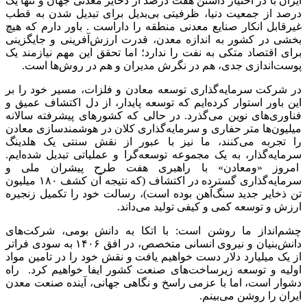
ایران با در اختیار داشتن هفت درصد از ذخایر معدنی جهان و تنها یک
درصد از جمعیت دنیا، ظرفیتی بی‌بدیل برای تبدیل شدن به قطب
غیرقابل انکار صنایع معدنی منطقه را داراست . باور دارم که هیچ
بخشی در کشور به اندازه معدن، قدرت ارزش‌آفرینی و جایگزینی
برای اقتصاد متکی به نفت را ندارد؛ اما تحقق این مهم نیازمند یک
پوست‌اندازی جدی، هم در نگرش مدیران و هم در روش‌ها است.
در شرکت سرمایه‌گذاری توسعه معادن و فلزات، مسیر خود را بر
این باور استوار کرده‌ایم که توسعه پایدار، از دل اکتشاف عمیق و
فناوری‌های نوین می‌گذرد. در حالی که کشورهای پیشرفته سالانه
میلیون‌ها متر حفاری و سرمایه‌گذاری کلان در هوشمندسازی معادن
را تجربه می‌کنند، ما نیز با عبور از نقش سنتی یک هلدینگ
سرمایه‌گذار، به یک مجموعه توسعه‌گرا و عملیاتی تبدیل شده‌ایم.
امروز «ومعادن» با راهبری هفت طرح پیشران ملی و
سرمایه‌گذاری گسترده در اکتشاف (که نتیجه آن کشف ۱۸۰ میلیون
تن ذخایر جدید سنگ‌آهن بوده است)، رسالت خود را تکمیل زنجیره
ارزش و توسعه کمی و کیفی تولید می‌داند.
چشم‌انداز ما روشن است: با اتکا به دانش بومی، شرکت‌های
دانش‌بنیان و نیروی انسانی متخصص، در افق ۱۴۰۶ به سودی فراتر
از یک میلیارد دلار دست خواهیم یافت و نقش خود را در تامین مواد
اولیه و توسعه زیرساخت‌های صنعت کشور ایفا خواهیم کرد. راه
دشوار است، اما با عزمی راسخ و نگاهی جهانی، آینده صنعت معدن
ایران را روشن می‌بینم.