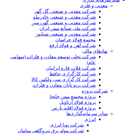
معدنی و فلزی
شرکت معدنی و صنعتی گل گهر
شرکت معدنی و صنعتی چادرملو
شرکت معدنی و صنعتی گهرزمین
شرکت ملی صنایع مس ایران
شرکت معدنی و صنعتی صبانور
مجتمع فولاد خراسان
شرکت آهن و فولاد ارفع
نهادهای مالی
شرکت تجلی توسعه معادن و فلزات (سهامی
عام)
شرکت فلات قاره ایرانیان
شرکت کارگزاری حافظ
شرکت کارگزاری سی ولکس کالا
شرکت پرتو تابان معادن و فلزات
شرکت پروژه
پروژه مجتمع مس جانجا
پروژه فولاد آرتاویل
پروژه فولاد اقلید پارس
سایر سرمایه‌گذاری‌ها
انرژی
شرکت پویا انرژی
شرکت مولد برق نیروگاهی سامان