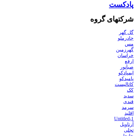
پادکست
شرکتهای گروه
گل گهر
چادرملو
مس
گهرزمین
خراسان
ارفع
صبانور
ایمپادکو
پامیدکو
کاتالیست
کک
سدید
قندی
سرمد
اقلید
Untitled-1
آرتاویل
تجلی
جانجا