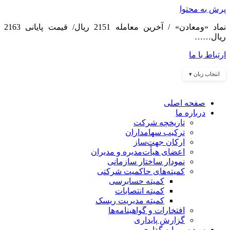
پرش به محتوا
نماد «ومعادن» / آخرین معامله 2151 ریال/ قیمت پایانی 2163
ریال……
ارتباط با ما
انتخاب زبان ▾
صفحه اصلی
درباره ما
تاریخچه شرکت
ترکیب سهامداران
ارکان جهت‌ساز
اعضای هیأت‌مدیره و مدیران
نمودار ساختار سازمانی
کمیته‌های حاکمیت شرکتی
کمیته حسابرسی
کمیته انتصابات
کمیته مدیریت ریسک
افتخارات و گواهینامه‌ها
گزارش پایداری
سبد سرمایه گذاری