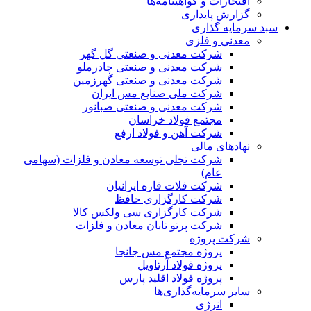
افتخارات و گواهینامه‌ها
گزارش پایداری
سبد سرمایه گذاری
معدنی و فلزی
شرکت معدنی و صنعتی گل گهر
شرکت معدنی و صنعتی چادرملو
شرکت معدنی و صنعتی گهرزمین
شرکت ملی صنایع مس ایران
شرکت معدنی و صنعتی صبانور
مجتمع فولاد خراسان
شرکت آهن و فولاد ارفع
نهادهای مالی
شرکت تجلی توسعه معادن و فلزات (سهامی
عام)
شرکت فلات قاره ایرانیان
شرکت کارگزاری حافظ
شرکت کارگزاری سی ولکس کالا
شرکت پرتو تابان معادن و فلزات
شرکت پروژه
پروژه مجتمع مس جانجا
پروژه فولاد آرتاویل
پروژه فولاد اقلید پارس
سایر سرمایه‌گذاری‌ها
انرژی