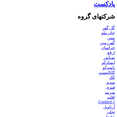
پادکست
شرکتهای گروه
گل گهر
چادرملو
مس
گهرزمین
خراسان
ارفع
صبانور
ایمپادکو
پامیدکو
کاتالیست
کک
سدید
قندی
سرمد
اقلید
Untitled-1
آرتاویل
تجلی
جانجا