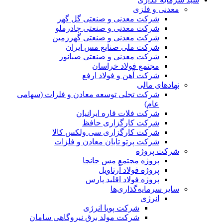
معدنی و فلزی
شرکت معدنی و صنعتی گل گهر
شرکت معدنی و صنعتی چادرملو
شرکت معدنی و صنعتی گهرزمین
شرکت ملی صنایع مس ایران
شرکت معدنی و صنعتی صبانور
مجتمع فولاد خراسان
شرکت آهن و فولاد ارفع
نهادهای مالی
شرکت تجلی توسعه معادن و فلزات (سهامی
عام)
شرکت فلات قاره ایرانیان
شرکت کارگزاری حافظ
شرکت کارگزاری سی ولکس کالا
شرکت پرتو تابان معادن و فلزات
شرکت پروژه
پروژه مجتمع مس جانجا
پروژه فولاد آرتاویل
پروژه فولاد اقلید پارس
سایر سرمایه‌گذاری‌ها
انرژی
شرکت پویا انرژی
شرکت مولد برق نیروگاهی سامان