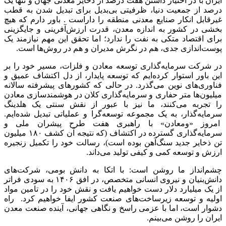
ایران با در اختیار داشتن هفت درصد از ذخایر معدنی جهان و تنها یک
درصد از جمعیت دنیا، ظرفیتی بی‌بدیل برای تبدیل شدن به قطب
غیرقابل انکار صنایع معدنی منطقه را داراست . باور دارم که هیچ
بخشی در کشور به اندازه معدن، قدرت ارزش‌آفرینی و جایگزینی
برای اقتصاد متکی به نفت را ندارد؛ اما تحقق این مهم نیازمند یک
پوست‌اندازی جدی، هم در نگرش مدیران و هم در روش‌ها است.
در شرکت سرمایه‌گذاری توسعه معادن و فلزات، مسیر خود را بر
این باور استوار کرده‌ایم که توسعه پایدار، از دل اکتشاف عمیق و
فناوری‌های نوین می‌گذرد. در حالی که کشورهای پیشرفته سالانه
میلیون‌ها متر حفاری و سرمایه‌گذاری کلان در هوشمندسازی معادن
را تجربه می‌کنند، ما نیز با عبور از نقش سنتی یک هلدینگ
سرمایه‌گذار، به یک مجموعه توسعه‌گرا و عملیاتی تبدیل شده‌ایم.
امروز «ومعادن» با راهبری هفت طرح پیشران ملی و
سرمایه‌گذاری گسترده در اکتشاف (که نتیجه آن کشف ۱۸۰ میلیون
تن ذخایر جدید سنگ‌آهن بوده است)، رسالت خود را تکمیل زنجیره
ارزش و توسعه کمی و کیفی تولید می‌داند.
چشم‌انداز ما روشن است: با اتکا به دانش بومی، شرکت‌های
دانش‌بنیان و نیروی انسانی متخصص، در افق ۱۴۰۶ به سودی فراتر
از یک میلیارد دلار دست خواهیم یافت و نقش خود را در تامین مواد
اولیه و توسعه زیرساخت‌های صنعت کشور ایفا خواهیم کرد. راه
دشوار است، اما با عزمی راسخ و نگاهی جهانی، آینده صنعت معدن
ایران را روشن می‌بینم.