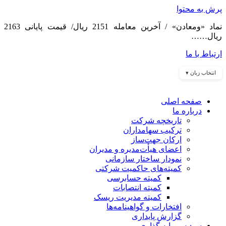
پرش به محتوا
نماد «ومعادن» / آخرین معامله 2151 ریال/ قیمت پایانی 2163
ریال……
ارتباط با ما
انتخاب زبان ▾
صفحه اصلی
درباره ما
تاریخچه شرکت
ترکیب سهامداران
ارکان جهت‌ساز
اعضای هیأت‌مدیره و مدیران
نمودار ساختار سازمانی
کمیته‌های حاکمیت شرکتی
کمیته حسابرسی
کمیته انتصابات
کمیته مدیریت ریسک
افتخارات و گواهینامه‌ها
گزارش پایداری
سبد سرمایه گذاری