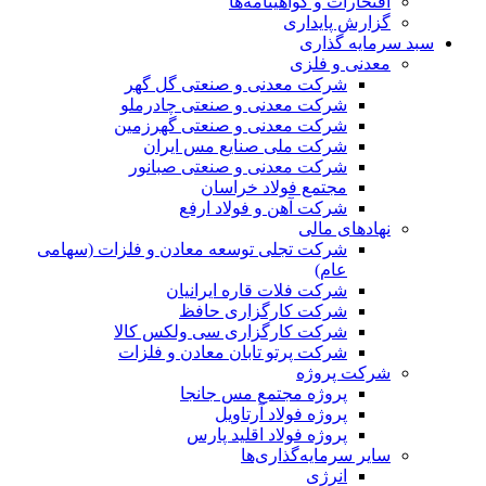
افتخارات و گواهینامه‌ها
گزارش پایداری
سبد سرمایه گذاری
معدنی و فلزی
شرکت معدنی و صنعتی گل گهر
شرکت معدنی و صنعتی چادرملو
شرکت معدنی و صنعتی گهرزمین
شرکت ملی صنایع مس ایران
شرکت معدنی و صنعتی صبانور
مجتمع فولاد خراسان
شرکت آهن و فولاد ارفع
نهادهای مالی
شرکت تجلی توسعه معادن و فلزات (سهامی
عام)
شرکت فلات قاره ایرانیان
شرکت کارگزاری حافظ
شرکت کارگزاری سی ولکس کالا
شرکت پرتو تابان معادن و فلزات
شرکت پروژه
پروژه مجتمع مس جانجا
پروژه فولاد آرتاویل
پروژه فولاد اقلید پارس
سایر سرمایه‌گذاری‌ها
انرژی