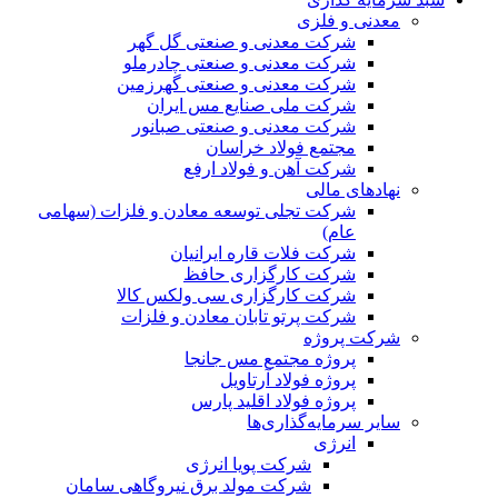
معدنی و فلزی
شرکت معدنی و صنعتی گل گهر
شرکت معدنی و صنعتی چادرملو
شرکت معدنی و صنعتی گهرزمین
شرکت ملی صنایع مس ایران
شرکت معدنی و صنعتی صبانور
مجتمع فولاد خراسان
شرکت آهن و فولاد ارفع
نهادهای مالی
شرکت تجلی توسعه معادن و فلزات (سهامی
عام)
شرکت فلات قاره ایرانیان
شرکت کارگزاری حافظ
شرکت کارگزاری سی ولکس کالا
شرکت پرتو تابان معادن و فلزات
شرکت پروژه
پروژه مجتمع مس جانجا
پروژه فولاد آرتاویل
پروژه فولاد اقلید پارس
سایر سرمایه‌گذاری‌ها
انرژی
شرکت پویا انرژی
شرکت مولد برق نیروگاهی سامان