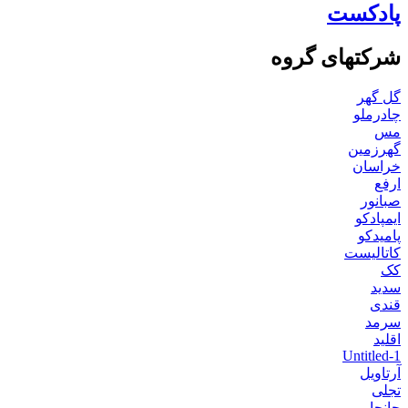
پادکست
شرکتهای گروه
گل گهر
چادرملو
مس
گهرزمین
خراسان
ارفع
صبانور
ایمپادکو
پامیدکو
کاتالیست
کک
سدید
قندی
سرمد
اقلید
Untitled-1
آرتاویل
تجلی
جانجا