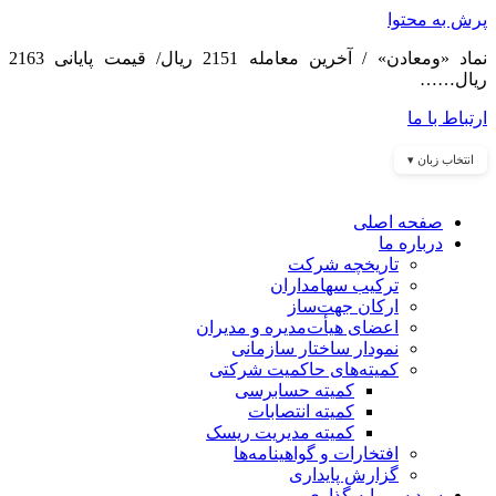
پرش به محتوا
نماد «ومعادن» / آخرین معامله 2151 ریال/ قیمت پایانی 2163
ریال……
ارتباط با ما
انتخاب زبان ▾
صفحه اصلی
درباره ما
تاریخچه شرکت
ترکیب سهامداران
ارکان جهت‌ساز
اعضای هیأت‌مدیره و مدیران
نمودار ساختار سازمانی
کمیته‌های حاکمیت شرکتی
کمیته حسابرسی
کمیته انتصابات
کمیته مدیریت ریسک
افتخارات و گواهینامه‌ها
گزارش پایداری
سبد سرمایه گذاری