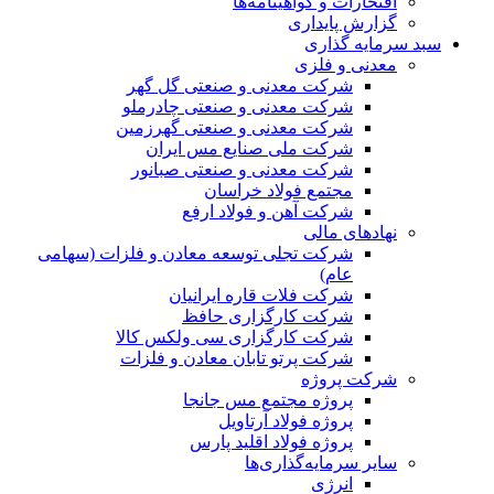
افتخارات و گواهینامه‌ها
گزارش پایداری
سبد سرمایه گذاری
معدنی و فلزی
شرکت معدنی و صنعتی گل گهر
شرکت معدنی و صنعتی چادرملو
شرکت معدنی و صنعتی گهرزمین
شرکت ملی صنایع مس ایران
شرکت معدنی و صنعتی صبانور
مجتمع فولاد خراسان
شرکت آهن و فولاد ارفع
نهادهای مالی
شرکت تجلی توسعه معادن و فلزات (سهامی
عام)
شرکت فلات قاره ایرانیان
شرکت کارگزاری حافظ
شرکت کارگزاری سی ولکس کالا
شرکت پرتو تابان معادن و فلزات
شرکت پروژه
پروژه مجتمع مس جانجا
پروژه فولاد آرتاویل
پروژه فولاد اقلید پارس
سایر سرمایه‌گذاری‌ها
انرژی