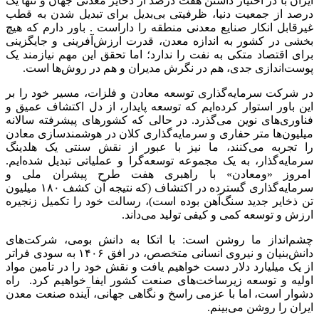
ایران با در اختیار داشتن هفت درصد از ذخایر معدنی جهان و تنها یک
درصد از جمعیت دنیا، ظرفیتی بی‌بدیل برای تبدیل شدن به قطب
غیرقابل انکار صنایع معدنی منطقه را داراست . باور دارم که هیچ
بخشی در کشور به اندازه معدن، قدرت ارزش‌آفرینی و جایگزینی
برای اقتصاد متکی به نفت را ندارد؛ اما تحقق این مهم نیازمند یک
پوست‌اندازی جدی، هم در نگرش مدیران و هم در روش‌ها است.
در شرکت سرمایه‌گذاری توسعه معادن و فلزات، مسیر خود را بر
این باور استوار کرده‌ایم که توسعه پایدار، از دل اکتشاف عمیق و
فناوری‌های نوین می‌گذرد. در حالی که کشورهای پیشرفته سالانه
میلیون‌ها متر حفاری و سرمایه‌گذاری کلان در هوشمندسازی معادن
را تجربه می‌کنند، ما نیز با عبور از نقش سنتی یک هلدینگ
سرمایه‌گذار، به یک مجموعه توسعه‌گرا و عملیاتی تبدیل شده‌ایم.
امروز «ومعادن» با راهبری هفت طرح پیشران ملی و
سرمایه‌گذاری گسترده در اکتشاف (که نتیجه آن کشف ۱۸۰ میلیون
تن ذخایر جدید سنگ‌آهن بوده است)، رسالت خود را تکمیل زنجیره
ارزش و توسعه کمی و کیفی تولید می‌داند.
چشم‌انداز ما روشن است: با اتکا به دانش بومی، شرکت‌های
دانش‌بنیان و نیروی انسانی متخصص، در افق ۱۴۰۶ به سودی فراتر
از یک میلیارد دلار دست خواهیم یافت و نقش خود را در تامین مواد
اولیه و توسعه زیرساخت‌های صنعت کشور ایفا خواهیم کرد. راه
دشوار است، اما با عزمی راسخ و نگاهی جهانی، آینده صنعت معدن
ایران را روشن می‌بینم.