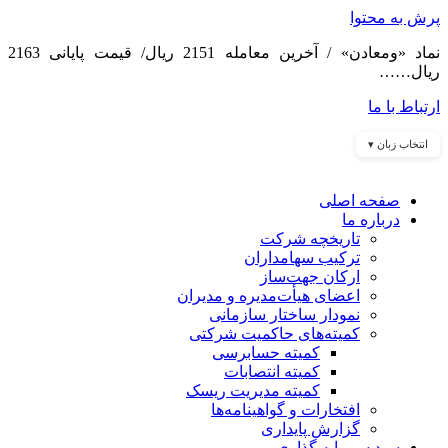
پرش به محتوا
نماد «ومعادن» / آخرین معامله 2151 ریال/ قیمت پایانی 2163
ریال……
ارتباط با ما
انتخاب زبان ▾
صفحه اصلی
درباره ما
تاریخچه شرکت
ترکیب سهامداران
ارکان جهت‌ساز
اعضای هیأت‌مدیره و مدیران
نمودار ساختار سازمانی
کمیته‌های حاکمیت شرکتی
کمیته حسابرسی
کمیته انتصابات
کمیته مدیریت ریسک
افتخارات و گواهینامه‌ها
گزارش پایداری
سبد سرمایه گذاری