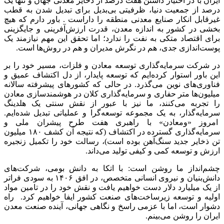
ایران با در اختیار داشتن هفت درصد از ذخایر معدنی جهان و تنها یک
درصد از جمعیت دنیا، ظرفیتی بی‌بدیل برای تبدیل شدن به قطب
غیرقابل انکار صنایع معدنی منطقه را داراست . باور دارم که هیچ
بخشی در کشور به اندازه معدن، قدرت ارزش‌آفرینی و جایگزینی
برای اقتصاد متکی به نفت را ندارد؛ اما تحقق این مهم نیازمند یک
پوست‌اندازی جدی، هم در نگرش مدیران و هم در روش‌ها است.
در شرکت سرمایه‌گذاری توسعه معادن و فلزات، مسیر خود را بر
این باور استوار کرده‌ایم که توسعه پایدار، از دل اکتشاف عمیق و
فناوری‌های نوین می‌گذرد. در حالی که کشورهای پیشرفته سالانه
میلیون‌ها متر حفاری و سرمایه‌گذاری کلان در هوشمندسازی معادن
را تجربه می‌کنند، ما نیز با عبور از نقش سنتی یک هلدینگ
سرمایه‌گذار، به یک مجموعه توسعه‌گرا و عملیاتی تبدیل شده‌ایم.
امروز «ومعادن» با راهبری هفت طرح پیشران ملی و
سرمایه‌گذاری گسترده در اکتشاف (که نتیجه آن کشف ۱۸۰ میلیون
تن ذخایر جدید سنگ‌آهن بوده است)، رسالت خود را تکمیل زنجیره
ارزش و توسعه کمی و کیفی تولید می‌داند.
چشم‌انداز ما روشن است: با اتکا به دانش بومی، شرکت‌های
دانش‌بنیان و نیروی انسانی متخصص، در افق ۱۴۰۶ به سودی فراتر
از یک میلیارد دلار دست خواهیم یافت و نقش خود را در تامین مواد
اولیه و توسعه زیرساخت‌های صنعت کشور ایفا خواهیم کرد. راه
دشوار است، اما با عزمی راسخ و نگاهی جهانی، آینده صنعت معدن
ایران را روشن می‌بینم.