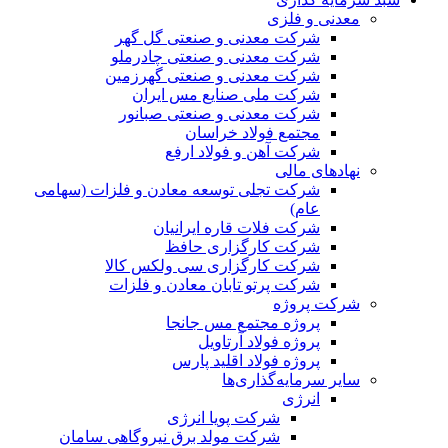
معدنی و فلزی
شرکت معدنی و صنعتی گل گهر
شرکت معدنی و صنعتی چادرملو
شرکت معدنی و صنعتی گهرزمین
شرکت ملی صنایع مس ایران
شرکت معدنی و صنعتی صبانور
مجتمع فولاد خراسان
شرکت آهن و فولاد ارفع
نهادهای مالی
شرکت تجلی توسعه معادن و فلزات (سهامی
عام)
شرکت فلات قاره ایرانیان
شرکت کارگزاری حافظ
شرکت کارگزاری سی ولکس کالا
شرکت پرتو تابان معادن و فلزات
شرکت پروژه
پروژه مجتمع مس جانجا
پروژه فولاد آرتاویل
پروژه فولاد اقلید پارس
سایر سرمایه‌گذاری‌ها
انرژی
شرکت پویا انرژی
شرکت مولد برق نیروگاهی سامان