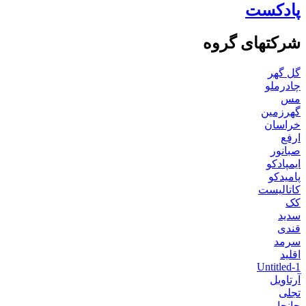
پادکست
شرکتهای گروه
گل گهر
چادرملو
مس
گهرزمین
خراسان
ارفع
صبانور
ایمپادکو
پامیدکو
کاتالیست
کک
سدید
قندی
سرمد
اقلید
Untitled-1
آرتاویل
تجلی
جانجا