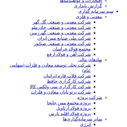
افتخارات و گواهینامه‌ها
گزارش پایداری
سبد سرمایه گذاری
معدنی و فلزی
شرکت معدنی و صنعتی گل گهر
شرکت معدنی و صنعتی چادرملو
شرکت معدنی و صنعتی گهرزمین
شرکت ملی صنایع مس ایران
شرکت معدنی و صنعتی صبانور
مجتمع فولاد خراسان
شرکت آهن و فولاد ارفع
نهادهای مالی
شرکت تجلی توسعه معادن و فلزات (سهامی
عام)
شرکت فلات قاره ایرانیان
شرکت کارگزاری حافظ
شرکت کارگزاری سی ولکس کالا
شرکت پرتو تابان معادن و فلزات
شرکت پروژه
پروژه مجتمع مس جانجا
پروژه فولاد آرتاویل
پروژه فولاد اقلید پارس
سایر سرمایه‌گذاری‌ها
انرژی