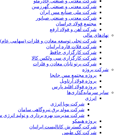
شرکت معدنی و صنعتی چادرملو
شرکت معدنی و صنعتی گهرزمین
شرکت ملی صنایع مس ایران
شرکت معدنی و صنعتی صبانور
مجتمع فولاد خراسان
شرکت آهن و فولاد ارفع
نهادهای مالی
شرکت تجلی توسعه معادن و فلزات (سهامی عام)
شرکت فلات قاره ایرانیان
شرکت کارگزاری حافظ
شرکت کارگزاری سی ولکس کالا
شرکت پرتو تابان معادن و فلزات
شرکت پروژه
پروژه مجتمع مس جانجا
پروژه فولاد آرتاویل
پروژه فولاد اقلید پارس
سایر سرمایه‌گذاری‌ها
انرژی
شرکت پویا انرژی
شرکت مولد برق نیروگاهی سامان
شرکت مدیریت بهره برداری و تولید انرژی 
پروژه هیمکو
شرکت گسترش کاتالیست ایرانیان
شرکت کک طبس