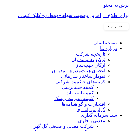
پرش به محتوا
برای اطلاع از آخرین وضعیت سهام «ومعادن» کلیک کنید…
انتخاب زبان ▾
صفحه اصلی
درباره ما
تاریخچه شرکت
ترکیب سهامداران
ارکان جهت‌ساز
اعضای هیأت‌مدیره و مدیران
نمودار ساختار سازمانی
کمیته‌های حاکمیت شرکتی
کمیته حسابرسی
کمیته انتصابات
کمیته مدیریت ریسک
افتخارات و گواهینامه‌ها
گزارش پایداری
سبد سرمایه گذاری
معدنی و فلزی
شرکت معدنی و صنعتی گل گهر