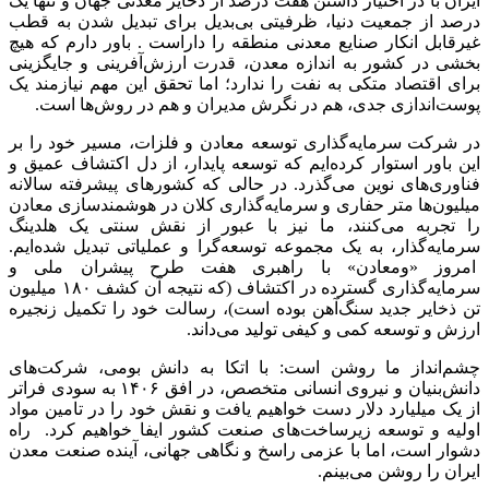
ایران با در اختیار داشتن هفت درصد از ذخایر معدنی جهان و تنها یک
درصد از جمعیت دنیا، ظرفیتی بی‌بدیل برای تبدیل شدن به قطب
غیرقابل انکار صنایع معدنی منطقه را داراست . باور دارم که هیچ
بخشی در کشور به اندازه معدن، قدرت ارزش‌آفرینی و جایگزینی
برای اقتصاد متکی به نفت را ندارد؛ اما تحقق این مهم نیازمند یک
پوست‌اندازی جدی، هم در نگرش مدیران و هم در روش‌ها است.
در شرکت سرمایه‌گذاری توسعه معادن و فلزات، مسیر خود را بر
این باور استوار کرده‌ایم که توسعه پایدار، از دل اکتشاف عمیق و
فناوری‌های نوین می‌گذرد. در حالی که کشورهای پیشرفته سالانه
میلیون‌ها متر حفاری و سرمایه‌گذاری کلان در هوشمندسازی معادن
را تجربه می‌کنند، ما نیز با عبور از نقش سنتی یک هلدینگ
سرمایه‌گذار، به یک مجموعه توسعه‌گرا و عملیاتی تبدیل شده‌ایم.
امروز «ومعادن» با راهبری هفت طرح پیشران ملی و
سرمایه‌گذاری گسترده در اکتشاف (که نتیجه آن کشف ۱۸۰ میلیون
تن ذخایر جدید سنگ‌آهن بوده است)، رسالت خود را تکمیل زنجیره
ارزش و توسعه کمی و کیفی تولید می‌داند.
چشم‌انداز ما روشن است: با اتکا به دانش بومی، شرکت‌های
دانش‌بنیان و نیروی انسانی متخصص، در افق ۱۴۰۶ به سودی فراتر
از یک میلیارد دلار دست خواهیم یافت و نقش خود را در تامین مواد
اولیه و توسعه زیرساخت‌های صنعت کشور ایفا خواهیم کرد. راه
دشوار است، اما با عزمی راسخ و نگاهی جهانی، آینده صنعت معدن
ایران را روشن می‌بینم.