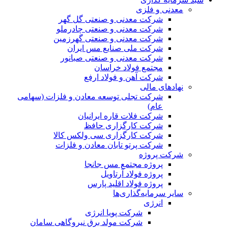
معدنی و فلزی
شرکت معدنی و صنعتی گل گهر
شرکت معدنی و صنعتی چادرملو
شرکت معدنی و صنعتی گهرزمین
شرکت ملی صنایع مس ایران
شرکت معدنی و صنعتی صبانور
مجتمع فولاد خراسان
شرکت آهن و فولاد ارفع
نهادهای مالی
شرکت تجلی توسعه معادن و فلزات (سهامی
عام)
شرکت فلات قاره ایرانیان
شرکت کارگزاری حافظ
شرکت کارگزاری سی ولکس کالا
شرکت پرتو تابان معادن و فلزات
شرکت پروژه
پروژه مجتمع مس جانجا
پروژه فولاد آرتاویل
پروژه فولاد اقلید پارس
سایر سرمایه‌گذاری‌ها
انرژی
شرکت پویا انرژی
شرکت مولد برق نیروگاهی سامان