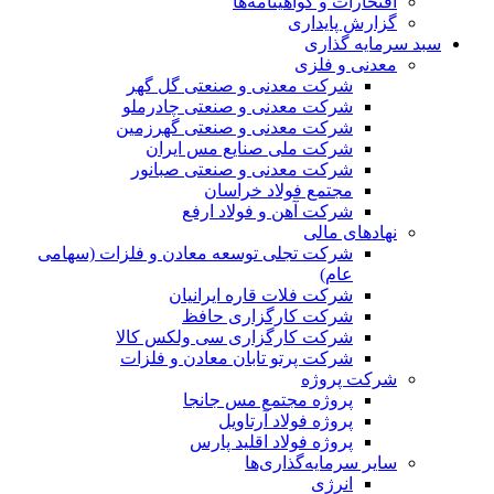
افتخارات و گواهینامه‌ها
گزارش پایداری
سبد سرمایه گذاری
معدنی و فلزی
شرکت معدنی و صنعتی گل گهر
شرکت معدنی و صنعتی چادرملو
شرکت معدنی و صنعتی گهرزمین
شرکت ملی صنایع مس ایران
شرکت معدنی و صنعتی صبانور
مجتمع فولاد خراسان
شرکت آهن و فولاد ارفع
نهادهای مالی
شرکت تجلی توسعه معادن و فلزات (سهامی
عام)
شرکت فلات قاره ایرانیان
شرکت کارگزاری حافظ
شرکت کارگزاری سی ولکس کالا
شرکت پرتو تابان معادن و فلزات
شرکت پروژه
پروژه مجتمع مس جانجا
پروژه فولاد آرتاویل
پروژه فولاد اقلید پارس
سایر سرمایه‌گذاری‌ها
انرژی