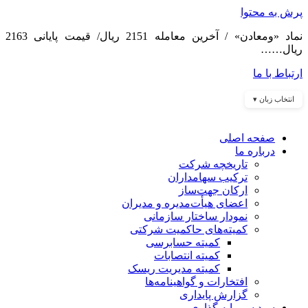
پرش به محتوا
نماد «ومعادن» / آخرین معامله 2151 ریال/ قیمت پایانی 2163
ریال……
ارتباط با ما
انتخاب زبان ▾
صفحه اصلی
درباره ما
تاریخچه شرکت
ترکیب سهامداران
ارکان جهت‌ساز
اعضای هیأت‌مدیره و مدیران
نمودار ساختار سازمانی
کمیته‌های حاکمیت شرکتی
کمیته حسابرسی
کمیته انتصابات
کمیته مدیریت ریسک
افتخارات و گواهینامه‌ها
گزارش پایداری
سبد سرمایه گذاری