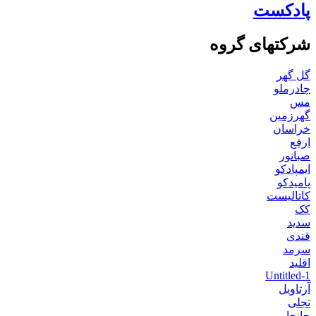
پادکست
شرکتهای گروه
گل گهر
چادرملو
مس
گهرزمین
خراسان
ارفع
صبانور
ایمپادکو
پامیدکو
کاتالیست
کک
سدید
قندی
سرمد
اقلید
Untitled-1
آرتاویل
تجلی
جانجا