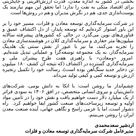
بخشی در کشور به اندازه معدن، قدرت ارزش‌آفرینی و جایگزینی
برای اقتصاد متکی به نفت را ندارد؛ اما تحقق این مهم نیازمند یک
پوست‌اندازی جدی، هم در نگرش مدیران و هم در روش‌ها است.
در شرکت سرمایه‌گذاری توسعه معادن و فلزات، مسیر خود را بر
این باور استوار کرده‌ایم که توسعه پایدار، از دل اکتشاف عمیق و
فناوری‌های نوین می‌گذرد. در حالی که کشورهای پیشرفته سالانه
میلیون‌ها متر حفاری و سرمایه‌گذاری کلان در هوشمندسازی معادن
را تجربه می‌کنند، ما نیز با عبور از نقش سنتی یک هلدینگ
سرمایه‌گذار، به یک مجموعه توسعه‌گرا و عملیاتی تبدیل شده‌ایم.
امروز «ومعادن» با راهبری هفت طرح پیشران ملی و
سرمایه‌گذاری گسترده در اکتشاف (که نتیجه آن کشف ۱۸۰ میلیون
تن ذخایر جدید سنگ‌آهن بوده است)، رسالت خود را تکمیل زنجیره
ارزش و توسعه کمی و کیفی تولید می‌داند.
چشم‌انداز ما روشن است: با اتکا به دانش بومی، شرکت‌های
دانش‌بنیان و نیروی انسانی متخصص، در افق ۱۴۰۶ به سودی فراتر
از یک میلیارد دلار دست خواهیم یافت و نقش خود را در تامین مواد
اولیه و توسعه زیرساخت‌های صنعت کشور ایفا خواهیم کرد. راه
دشوار است، اما با عزمی راسخ و نگاهی جهانی، آینده صنعت معدن
ایران را روشن می‌بینم.
اردشیر سعدمحمدی
مدیرعامل شرکت سرمایه‌گذاری توسعه معادن و فلزات