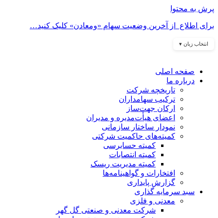
پرش به محتوا
برای اطلاع از آخرین وضعیت سهام «ومعادن» کلیک کنید…
انتخاب زبان ▾
صفحه اصلی
درباره ما
تاریخچه شرکت
ترکیب سهامداران
ارکان جهت‌ساز
اعضای هیأت‌مدیره و مدیران
نمودار ساختار سازمانی
کمیته‌های حاکمیت شرکتی
کمیته حسابرسی
کمیته انتصابات
کمیته مدیریت ریسک
افتخارات و گواهینامه‌ها
گزارش پایداری
سبد سرمایه گذاری
معدنی و فلزی
شرکت معدنی و صنعتی گل گهر