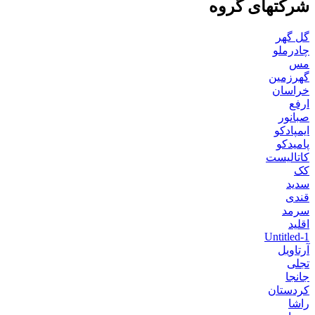
شرکتهای گروه
گل گهر
چادرملو
مس
گهرزمین
خراسان
ارفع
صبانور
ایمپادکو
پامیدکو
کاتالیست
کک
سدید
قندی
سرمد
اقلید
Untitled-1
آرتاویل
تجلی
جانجا
کردستان
راشا