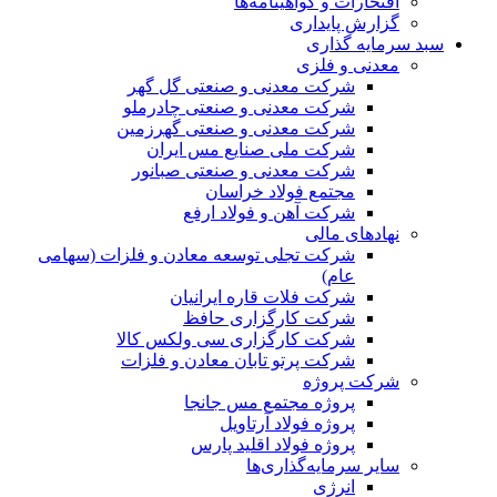
افتخارات و گواهینامه‌ها
گزارش پایداری
سبد سرمایه گذاری
معدنی و فلزی
شرکت معدنی و صنعتی گل گهر
شرکت معدنی و صنعتی چادرملو
شرکت معدنی و صنعتی گهرزمین
شرکت ملی صنایع مس ایران
شرکت معدنی و صنعتی صبانور
مجتمع فولاد خراسان
شرکت آهن و فولاد ارفع
نهادهای مالی
شرکت تجلی توسعه معادن و فلزات (سهامی
عام)
شرکت فلات قاره ایرانیان
شرکت کارگزاری حافظ
شرکت کارگزاری سی ولکس کالا
شرکت پرتو تابان معادن و فلزات
شرکت پروژه
پروژه مجتمع مس جانجا
پروژه فولاد آرتاویل
پروژه فولاد اقلید پارس
سایر سرمایه‌گذاری‌ها
انرژی