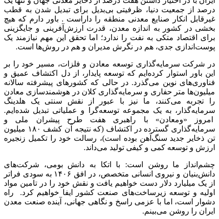
ایران با در اختیار داشتن هفت درصد از ذخایر معدنی جهان و تنها یک
درصد از جمعیت دنیا، ظرفیتی بی‌بدیل برای تبدیل شدن به قطب
غیرقابل انکار صنایع معدنی منطقه را داراست . باور دارم که هیچ
بخشی در کشور به اندازه معدن، قدرت ارزش‌آفرینی و جایگزینی
برای اقتصاد متکی به نفت را ندارد؛ اما تحقق این مهم نیازمند یک
پوست‌اندازی جدی، هم در نگرش مدیران و هم در روش‌ها است.
در شرکت سرمایه‌گذاری توسعه معادن و فلزات، مسیر خود را بر
این باور استوار کرده‌ایم که توسعه پایدار، از دل اکتشاف عمیق و
فناوری‌های نوین می‌گذرد. در حالی که کشورهای پیشرفته سالانه
میلیون‌ها متر حفاری و سرمایه‌گذاری کلان در هوشمندسازی معادن
را تجربه می‌کنند، ما نیز با عبور از نقش سنتی یک هلدینگ
سرمایه‌گذار، به یک مجموعه توسعه‌گرا و عملیاتی تبدیل شده‌ایم.
امروز «ومعادن» با راهبری هفت طرح پیشران ملی و
سرمایه‌گذاری گسترده در اکتشاف (که نتیجه آن کشف ۱۸۰ میلیون
تن ذخایر جدید سنگ‌آهن بوده است)، رسالت خود را تکمیل زنجیره
ارزش و توسعه کمی و کیفی تولید می‌داند.
چشم‌انداز ما روشن است: با اتکا به دانش بومی، شرکت‌های
دانش‌بنیان و نیروی انسانی متخصص، در افق ۱۴۰۶ به سودی فراتر
از یک میلیارد دلار دست خواهیم یافت و نقش خود را در تامین مواد
اولیه و توسعه زیرساخت‌های صنعت کشور ایفا خواهیم کرد. راه
دشوار است، اما با عزمی راسخ و نگاهی جهانی، آینده صنعت معدن
ایران را روشن می‌بینم.