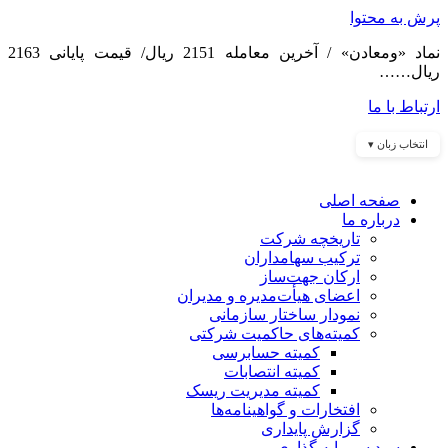
پرش به محتوا
نماد «ومعادن» / آخرین معامله 2151 ریال/ قیمت پایانی 2163
ریال……
ارتباط با ما
انتخاب زبان ▾
صفحه اصلی
درباره ما
تاریخچه شرکت
ترکیب سهامداران
ارکان جهت‌ساز
اعضای هیأت‌مدیره و مدیران
نمودار ساختار سازمانی
کمیته‌های حاکمیت شرکتی
کمیته حسابرسی
کمیته انتصابات
کمیته مدیریت ریسک
افتخارات و گواهینامه‌ها
گزارش پایداری
سبد سرمایه گذاری