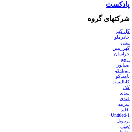
پادکست
شرکتهای گروه
گل گهر
چادرملو
مس
گهرزمین
خراسان
ارفع
صبانور
ایمپادکو
پامیدکو
کاتالیست
کک
سدید
قندی
سرمد
اقلید
Untitled-1
آرتاویل
تجلی
جانجا