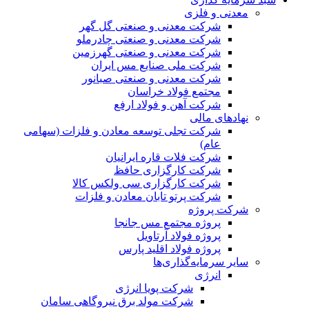
معدنی و فلزی
شرکت معدنی و صنعتی گل گهر
شرکت معدنی و صنعتی چادرملو
شرکت معدنی و صنعتی گهرزمین
شرکت ملی صنایع مس ایران
شرکت معدنی و صنعتی صبانور
مجتمع فولاد خراسان
شرکت آهن و فولاد ارفع
نهادهای مالی
شرکت تجلی توسعه معادن و فلزات (سهامی
عام)
شرکت فلات قاره ایرانیان
شرکت کارگزاری حافظ
شرکت کارگزاری سی ولکس کالا
شرکت پرتو تابان معادن و فلزات
شرکت پروژه
پروژه مجتمع مس جانجا
پروژه فولاد آرتاویل
پروژه فولاد اقلید پارس
سایر سرمایه‌گذاری‌ها
انرژی
شرکت پویا انرژی
شرکت مولد برق نیروگاهی سامان