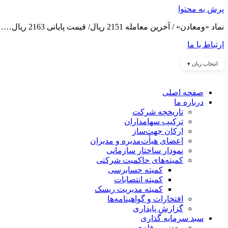
پرش به محتوا
نماد «ومعادن» / آخرین معامله 2151 ریال/ قیمت پایانی 2163 ریال……
ارتباط با ما
انتخاب زبان ▾
صفحه اصلی
درباره ما
تاریخچه شرکت
ترکیب سهامداران
ارکان جهت‌ساز
اعضای هیأت‌مدیره و مدیران
نمودار ساختار سازمانی
کمیته‌های حاکمیت شرکتی
کمیته حسابرسی
کمیته انتصابات
کمیته مدیریت ریسک
افتخارات و گواهینامه‌ها
گزارش پایداری
سبد سرمایه گذاری
معدنی و فلزی