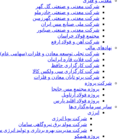
معدنی و فلزی
شرکت معدنی و صنعتی گل گهر
شرکت معدنی و صنعتی چادرملو
شرکت معدنی و صنعتی گهرزمین
شرکت ملی صنایع مس ایران
شرکت معدنی و صنعتی صبانور
مجتمع فولاد خراسان
شرکت آهن و فولاد ارفع
نهادهای مالی
شرکت تجلی توسعه معادن و فلزات (سهامی عام)
شرکت فلات قاره ایرانیان
شرکت کارگزاری حافظ
شرکت کارگزاری سی ولکس کالا
شرکت پرتو تابان معادن و فلزات
شرکت پروژه
پروژه مجتمع مس جانجا
پروژه فولاد آرتاویل
پروژه فولاد اقلید پارس
سایر سرمایه‌گذاری‌ها
انرژی
شرکت پویا انرژی
شرکت مولد برق نیروگاهی سامان
شرکت مدیریت بهره برداری و تولید انرژی 
پروژه هیمکو