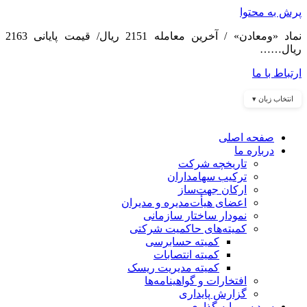
پرش به محتوا
نماد «ومعادن» / آخرین معامله 2151 ریال/ قیمت پایانی 2163
ریال……
ارتباط با ما
انتخاب زبان ▾
صفحه اصلی
درباره ما
تاریخچه شرکت
ترکیب سهامداران
ارکان جهت‌ساز
اعضای هیأت‌مدیره و مدیران
نمودار ساختار سازمانی
کمیته‌های حاکمیت شرکتی
کمیته حسابرسی
کمیته انتصابات
کمیته مدیریت ریسک
افتخارات و گواهینامه‌ها
گزارش پایداری
سبد سرمایه گذاری