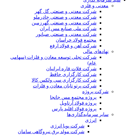
معدنی و فلزی
شرکت معدنی و صنعتی گل گهر
شرکت معدنی و صنعتی چادرملو
شرکت معدنی و صنعتی گهرزمین
شرکت ملی صنایع مس ایران
شرکت معدنی و صنعتی صبانور
مجتمع فولاد خراسان
شرکت آهن و فولاد ارفع
نهادهای مالی
شرکت تجلی توسعه معادن و فلزات (سهامی
عام)
شرکت فلات قاره ایرانیان
شرکت کارگزاری حافظ
شرکت کارگزاری سی ولکس کالا
شرکت پرتو تابان معادن و فلزات
شرکت پروژه
پروژه مجتمع مس جانجا
پروژه فولاد آرتاویل
پروژه فولاد اقلید پارس
سایر سرمایه‌گذاری‌ها
انرژی
شرکت پویا انرژی
شرکت مولد برق نیروگاهی سامان