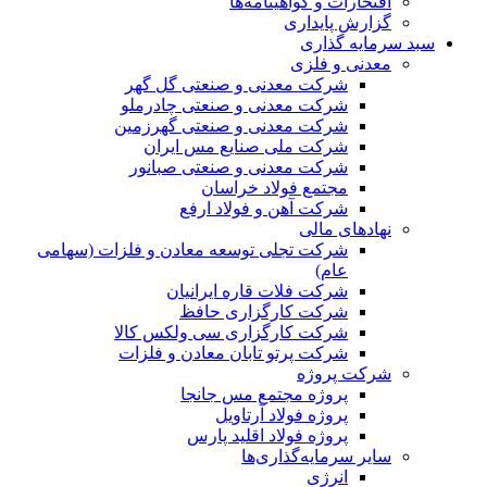
افتخارات و گواهینامه‌ها
گزارش پایداری
سبد سرمایه گذاری
معدنی و فلزی
شرکت معدنی و صنعتی گل گهر
شرکت معدنی و صنعتی چادرملو
شرکت معدنی و صنعتی گهرزمین
شرکت ملی صنایع مس ایران
شرکت معدنی و صنعتی صبانور
مجتمع فولاد خراسان
شرکت آهن و فولاد ارفع
نهادهای مالی
شرکت تجلی توسعه معادن و فلزات (سهامی
عام)
شرکت فلات قاره ایرانیان
شرکت کارگزاری حافظ
شرکت کارگزاری سی ولکس کالا
شرکت پرتو تابان معادن و فلزات
شرکت پروژه
پروژه مجتمع مس جانجا
پروژه فولاد آرتاویل
پروژه فولاد اقلید پارس
سایر سرمایه‌گذاری‌ها
انرژی