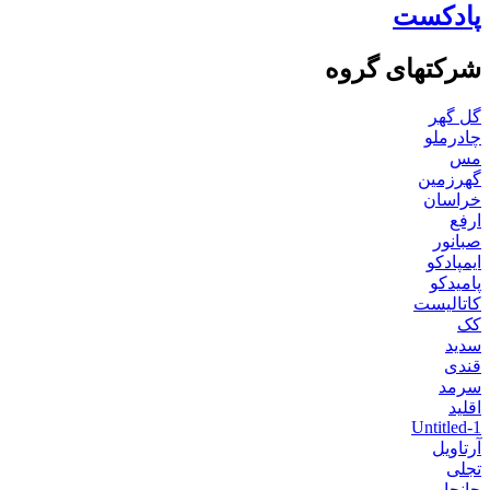
پادکست
شرکتهای گروه
گل گهر
چادرملو
مس
گهرزمین
خراسان
ارفع
صبانور
ایمپادکو
پامیدکو
کاتالیست
کک
سدید
قندی
سرمد
اقلید
Untitled-1
آرتاویل
تجلی
جانجا