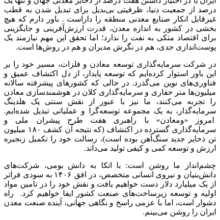
ایران با در اختیار داشتن هفت درصد از ذخایر معدنی جهان و تنها یک
درصد از جمعیت دنیا، ظرفیتی بی‌بدیل برای تبدیل شدن به قطب
غیرقابل انکار صنایع معدنی منطقه را داراست . باور دارم که هیچ
بخشی در کشور به اندازه معدن، قدرت ارزش‌آفرینی و جایگزینی
برای اقتصاد متکی به نفت را ندارد؛ اما تحقق این مهم نیازمند یک
پوست‌اندازی جدی، هم در نگرش مدیران و هم در روش‌ها است.
در شرکت سرمایه‌گذاری توسعه معادن و فلزات، مسیر خود را بر
این باور استوار کرده‌ایم که توسعه پایدار، از دل اکتشاف عمیق و
فناوری‌های نوین می‌گذرد. در حالی که کشورهای پیشرفته سالانه
میلیون‌ها متر حفاری و سرمایه‌گذاری کلان در هوشمندسازی معادن
را تجربه می‌کنند، ما نیز با عبور از نقش سنتی یک هلدینگ
سرمایه‌گذار، به یک مجموعه توسعه‌گرا و عملیاتی تبدیل شده‌ایم.
امروز «ومعادن» با راهبری هفت طرح پیشران ملی و
سرمایه‌گذاری گسترده در اکتشاف (که نتیجه آن کشف ۱۸۰ میلیون
تن ذخایر جدید سنگ‌آهن بوده است)، رسالت خود را تکمیل زنجیره
ارزش و توسعه کمی و کیفی تولید می‌داند.
چشم‌انداز ما روشن است: با اتکا به دانش بومی، شرکت‌های
دانش‌بنیان و نیروی انسانی متخصص، در افق ۱۴۰۶ به سودی فراتر
از یک میلیارد دلار دست خواهیم یافت و نقش خود را در تامین مواد
اولیه و توسعه زیرساخت‌های صنعت کشور ایفا خواهیم کرد. راه
دشوار است، اما با عزمی راسخ و نگاهی جهانی، آینده صنعت معدن
ایران را روشن می‌بینم.