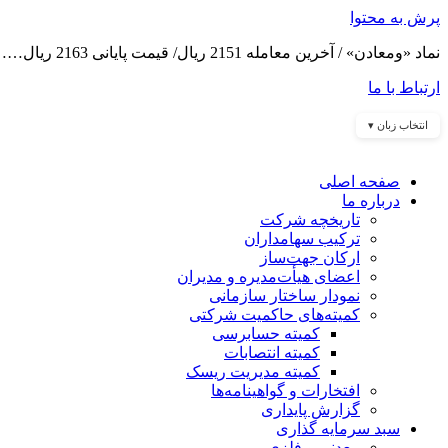
پرش به محتوا
نماد «ومعادن» / آخرین معامله 2151 ریال/ قیمت پایانی 2163 ریال……
ارتباط با ما
انتخاب زبان ▾
صفحه اصلی
درباره ما
تاریخچه شرکت
ترکیب سهامداران
ارکان جهت‌ساز
اعضای هیأت‌مدیره و مدیران
نمودار ساختار سازمانی
کمیته‌های حاکمیت شرکتی
کمیته حسابرسی
کمیته انتصابات
کمیته مدیریت ریسک
افتخارات و گواهینامه‌ها
گزارش پایداری
سبد سرمایه گذاری
معدنی و فلزی