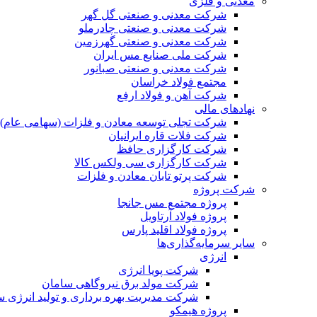
معدنی و فلزی
شرکت معدنی و صنعتی گل گهر
شرکت معدنی و صنعتی چادرملو
شرکت معدنی و صنعتی گهرزمین
شرکت ملی صنایع مس ایران
شرکت معدنی و صنعتی صبانور
مجتمع فولاد خراسان
شرکت آهن و فولاد ارفع
نهادهای مالی
شرکت تجلی توسعه معادن و فلزات (سهامی عام)
شرکت فلات قاره ایرانیان
شرکت کارگزاری حافظ
شرکت کارگزاری سی ولکس کالا
شرکت پرتو تابان معادن و فلزات
شرکت پروژه
پروژه مجتمع مس جانجا
پروژه فولاد آرتاویل
پروژه فولاد اقلید پارس
سایر سرمایه‌گذاری‌ها
انرژی
شرکت پویا انرژی
شرکت مولد برق نیروگاهی سامان
شرکت مدیریت بهره برداری و تولید انرژی 
پروژه هیمکو