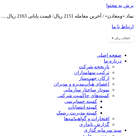
پرش به محتوا
نماد «ومعادن» / آخرین معامله 2151 ریال/ قیمت پایانی 2163 ریال……
ارتباط با ما
انتخاب زبان ▾
صفحه اصلی
درباره ما
تاریخچه شرکت
ترکیب سهامداران
ارکان جهت‌ساز
اعضای هیأت‌مدیره و مدیران
نمودار ساختار سازمانی
کمیته‌های حاکمیت شرکتی
کمیته حسابرسی
کمیته انتصابات
کمیته مدیریت ریسک
افتخارات و گواهینامه‌ها
گزارش پایداری
سبد سرمایه گذاری
معدنی و فلزی