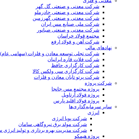
معدنی و فلزی
شرکت معدنی و صنعتی گل گهر
شرکت معدنی و صنعتی چادرملو
شرکت معدنی و صنعتی گهرزمین
شرکت ملی صنایع مس ایران
شرکت معدنی و صنعتی صبانور
مجتمع فولاد خراسان
شرکت آهن و فولاد ارفع
نهادهای مالی
شرکت تجلی توسعه معادن و فلزات (سهامی عام)
شرکت فلات قاره ایرانیان
شرکت کارگزاری حافظ
شرکت کارگزاری سی ولکس کالا
شرکت پرتو تابان معادن و فلزات
شرکت پروژه
پروژه مجتمع مس جانجا
پروژه فولاد آرتاویل
پروژه فولاد اقلید پارس
سایر سرمایه‌گذاری‌ها
انرژی
شرکت پویا انرژی
شرکت مولد برق نیروگاهی سامان
شرکت مدیریت بهره برداری و تولید انرژی 
پروژه هیمکو