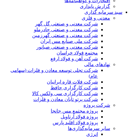
افتخارات و گواهینامه‌ها
گزارش پایداری
سبد سرمایه گذاری
معدنی و فلزی
شرکت معدنی و صنعتی گل گهر
شرکت معدنی و صنعتی چادرملو
شرکت معدنی و صنعتی گهرزمین
شرکت ملی صنایع مس ایران
شرکت معدنی و صنعتی صبانور
مجتمع فولاد خراسان
شرکت آهن و فولاد ارفع
نهادهای مالی
شرکت تجلی توسعه معادن و فلزات (سهامی
عام)
شرکت فلات قاره ایرانیان
شرکت کارگزاری حافظ
شرکت کارگزاری سی ولکس کالا
شرکت پرتو تابان معادن و فلزات
شرکت پروژه
پروژه مجتمع مس جانجا
پروژه فولاد آرتاویل
پروژه فولاد اقلید پارس
سایر سرمایه‌گذاری‌ها
انرژی