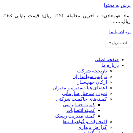
پرش به محتوا
نماد «ومعادن» / آخرین معامله 2151 ریال/ قیمت پایانی 2163
ریال……
ارتباط با ما
انتخاب زبان ▾
صفحه اصلی
درباره ما
تاریخچه شرکت
ترکیب سهامداران
ارکان جهت‌ساز
اعضای هیأت‌مدیره و مدیران
نمودار ساختار سازمانی
کمیته‌های حاکمیت شرکتی
کمیته حسابرسی
کمیته انتصابات
کمیته مدیریت ریسک
افتخارات و گواهینامه‌ها
گزارش پایداری
سبد سرمایه گذاری