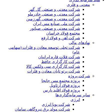
معدنی و فلزی
شرکت معدنی و صنعتی گل گهر
شرکت معدنی و صنعتی چادرملو
شرکت معدنی و صنعتی گهرزمین
شرکت ملی صنایع مس ایران
شرکت معدنی و صنعتی صبانور
مجتمع فولاد خراسان
شرکت آهن و فولاد ارفع
نهادهای مالی
شرکت تجلی توسعه معادن و فلزات (سهامی
عام)
شرکت فلات قاره ایرانیان
شرکت کارگزاری حافظ
شرکت کارگزاری سی ولکس کالا
شرکت پرتو تابان معادن و فلزات
شرکت پروژه
پروژه مجتمع مس جانجا
پروژه فولاد آرتاویل
پروژه فولاد اقلید پارس
سایر سرمایه‌گذاری‌ها
انرژی
شرکت پویا انرژی
شرکت مولد برق نیروگاهی سامان