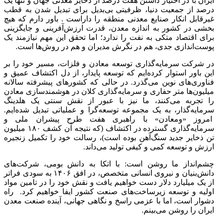
ایران با در اختیار داشتن هفت درصد از ذخایر معدنی جهان و تنها یک
درصد از جمعیت دنیا، ظرفیتی بی‌بدیل برای تبدیل شدن به قطب
غیرقابل انکار صنایع معدنی منطقه را داراست . باور دارم که هیچ
بخشی در کشور به اندازه معدن، قدرت ارزش‌آفرینی و جایگزینی
برای اقتصاد متکی به نفت را ندارد؛ اما تحقق این مهم نیازمند یک
پوست‌اندازی جدی، هم در نگرش مدیران و هم در روش‌ها است.
در شرکت سرمایه‌گذاری توسعه معادن و فلزات، مسیر خود را بر
این باور استوار کرده‌ایم که توسعه پایدار، از دل اکتشاف عمیق و
فناوری‌های نوین می‌گذرد. در حالی که کشورهای پیشرفته سالانه
میلیون‌ها متر حفاری و سرمایه‌گذاری کلان در هوشمندسازی معادن
را تجربه می‌کنند، ما نیز با عبور از نقش سنتی یک هلدینگ
سرمایه‌گذار، به یک مجموعه توسعه‌گرا و عملیاتی تبدیل شده‌ایم.
امروز «ومعادن» با راهبری هفت طرح پیشران ملی و
سرمایه‌گذاری گسترده در اکتشاف (که نتیجه آن کشف ۱۸۰ میلیون
تن ذخایر جدید سنگ‌آهن بوده است)، رسالت خود را تکمیل زنجیره
ارزش و توسعه کمی و کیفی تولید می‌داند.
چشم‌انداز ما روشن است: با اتکا به دانش بومی، شرکت‌های
دانش‌بنیان و نیروی انسانی متخصص، در افق ۱۴۰۶ به سودی فراتر
از یک میلیارد دلار دست خواهیم یافت و نقش خود را در تامین مواد
اولیه و توسعه زیرساخت‌های صنعت کشور ایفا خواهیم کرد. راه
دشوار است، اما با عزمی راسخ و نگاهی جهانی، آینده صنعت معدن
ایران را روشن می‌بینم.