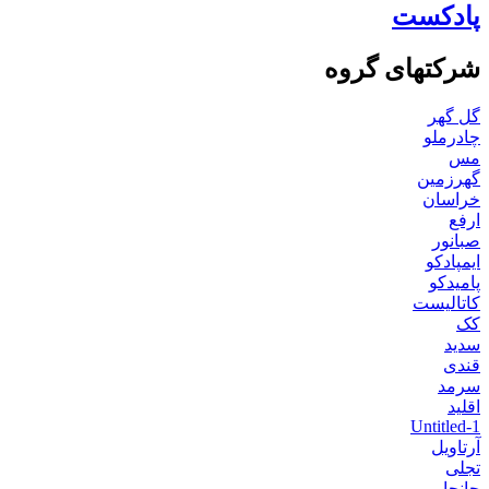
پادکست
شرکتهای گروه
گل گهر
چادرملو
مس
گهرزمین
خراسان
ارفع
صبانور
ایمپادکو
پامیدکو
کاتالیست
کک
سدید
قندی
سرمد
اقلید
Untitled-1
آرتاویل
تجلی
جانجا