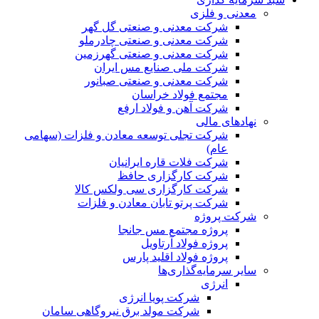
معدنی و فلزی
شرکت معدنی و صنعتی گل گهر
شرکت معدنی و صنعتی چادرملو
شرکت معدنی و صنعتی گهرزمین
شرکت ملی صنایع مس ایران
شرکت معدنی و صنعتی صبانور
مجتمع فولاد خراسان
شرکت آهن و فولاد ارفع
نهادهای مالی
شرکت تجلی توسعه معادن و فلزات (سهامی
عام)
شرکت فلات قاره ایرانیان
شرکت کارگزاری حافظ
شرکت کارگزاری سی ولکس کالا
شرکت پرتو تابان معادن و فلزات
شرکت پروژه
پروژه مجتمع مس جانجا
پروژه فولاد آرتاویل
پروژه فولاد اقلید پارس
سایر سرمایه‌گذاری‌ها
انرژی
شرکت پویا انرژی
شرکت مولد برق نیروگاهی سامان