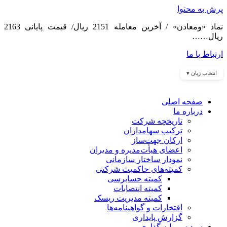
پرش به محتوا
نماد «ومعادن» / آخرین معامله 2151 ریال/ قیمت پایانی 2163
ریال……
ارتباط با ما
انتخاب زبان ▾
صفحه اصلی
درباره ما
تاریخچه شرکت
ترکیب سهامداران
ارکان جهت‌ساز
اعضای هیأت‌مدیره و مدیران
نمودار ساختار سازمانی
کمیته‌های حاکمیت شرکتی
کمیته حسابرسی
کمیته انتصابات
کمیته مدیریت ریسک
افتخارات و گواهینامه‌ها
گزارش پایداری
سبد سرمایه گذاری