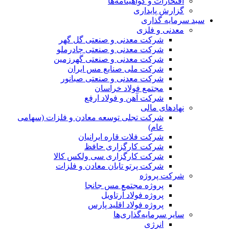
افتخارات و گواهینامه‌ها
گزارش پایداری
سبد سرمایه گذاری
معدنی و فلزی
شرکت معدنی و صنعتی گل گهر
شرکت معدنی و صنعتی چادرملو
شرکت معدنی و صنعتی گهرزمین
شرکت ملی صنایع مس ایران
شرکت معدنی و صنعتی صبانور
مجتمع فولاد خراسان
شرکت آهن و فولاد ارفع
نهادهای مالی
شرکت تجلی توسعه معادن و فلزات (سهامی
عام)
شرکت فلات قاره ایرانیان
شرکت کارگزاری حافظ
شرکت کارگزاری سی ولکس کالا
شرکت پرتو تابان معادن و فلزات
شرکت پروژه
پروژه مجتمع مس جانجا
پروژه فولاد آرتاویل
پروژه فولاد اقلید پارس
سایر سرمایه‌گذاری‌ها
انرژی