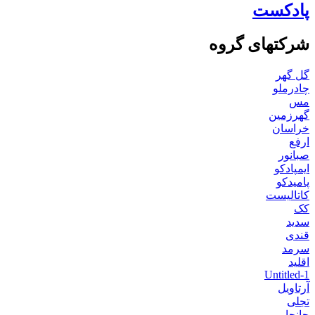
پادکست
شرکتهای گروه
گل گهر
چادرملو
مس
گهرزمین
خراسان
ارفع
صبانور
ایمپادکو
پامیدکو
کاتالیست
کک
سدید
قندی
سرمد
اقلید
Untitled-1
آرتاویل
تجلی
جانجا