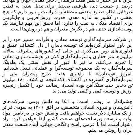
ایران با در اختیار داشتن هفت درصد از ذخایر معدنی جهان و تنها یک
درصد از جمعیت دنیا، ظرفیتی بی‌بدیل برای تبدیل شدن به قطب
غیرقابل انکار صنایع معدنی منطقه را داراست . باور دارم که هیچ
بخشی در کشور به اندازه معدن، قدرت ارزش‌آفرینی و جایگزینی
برای اقتصاد متکی به نفت را ندارد؛ اما تحقق این مهم نیازمند یک
پوست‌اندازی جدی، هم در نگرش مدیران و هم در روش‌ها است.
در شرکت سرمایه‌گذاری توسعه معادن و فلزات، مسیر خود را بر
این باور استوار کرده‌ایم که توسعه پایدار، از دل اکتشاف عمیق و
فناوری‌های نوین می‌گذرد. در حالی که کشورهای پیشرفته سالانه
میلیون‌ها متر حفاری و سرمایه‌گذاری کلان در هوشمندسازی معادن
را تجربه می‌کنند، ما نیز با عبور از نقش سنتی یک هلدینگ
سرمایه‌گذار، به یک مجموعه توسعه‌گرا و عملیاتی تبدیل شده‌ایم.
امروز «ومعادن» با راهبری هفت طرح پیشران ملی و
سرمایه‌گذاری گسترده در اکتشاف (که نتیجه آن کشف ۱۸۰ میلیون
تن ذخایر جدید سنگ‌آهن بوده است)، رسالت خود را تکمیل زنجیره
ارزش و توسعه کمی و کیفی تولید می‌داند.
چشم‌انداز ما روشن است: با اتکا به دانش بومی، شرکت‌های
دانش‌بنیان و نیروی انسانی متخصص، در افق ۱۴۰۶ به سودی فراتر
از یک میلیارد دلار دست خواهیم یافت و نقش خود را در تامین مواد
اولیه و توسعه زیرساخت‌های صنعت کشور ایفا خواهیم کرد. راه
دشوار است، اما با عزمی راسخ و نگاهی جهانی، آینده صنعت معدن
ایران را روشن می‌بینم.