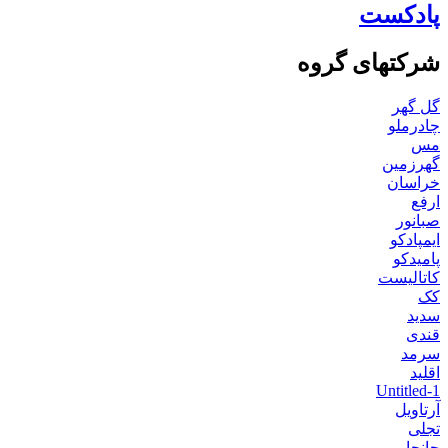
پادکست
شرکتهای گروه
گل گهر
چادرملو
مس
گهرزمین
خراسان
ارفع
صبانور
ایمپادکو
پامیدکو
کاتالیست
کک
سدید
قندی
سرمد
اقلید
Untitled-1
آرتاویل
تجلی
جانجا