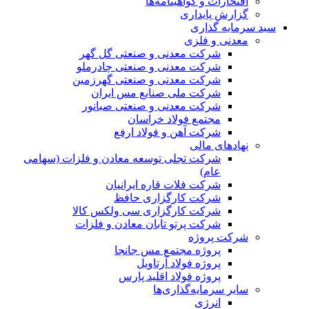
افتخارات و گواهینامه‌ها
گزارش پایداری
سبد سرمایه گذاری
معدنی و فلزی
شرکت معدنی و صنعتی گل گهر
شرکت معدنی و صنعتی چادرملو
شرکت معدنی و صنعتی گهرزمین
شرکت ملی صنایع مس ایران
شرکت معدنی و صنعتی صبانور
مجتمع فولاد خراسان
شرکت آهن و فولاد ارفع
نهادهای مالی
شرکت تجلی توسعه معادن و فلزات (سهامی
عام)
شرکت فلات قاره ایرانیان
شرکت کارگزاری حافظ
شرکت کارگزاری سی ولکس کالا
شرکت پرتو تابان معادن و فلزات
شرکت پروژه
پروژه مجتمع مس جانجا
پروژه فولاد آرتاویل
پروژه فولاد اقلید پارس
سایر سرمایه‌گذاری‌ها
انرژی