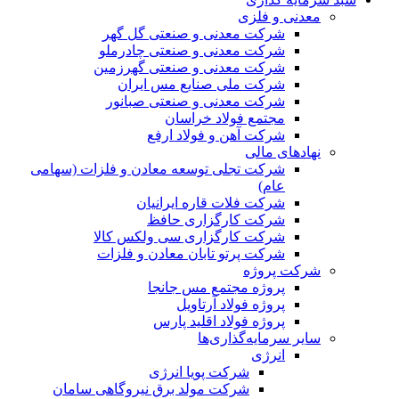
معدنی و فلزی
شرکت معدنی و صنعتی گل گهر
شرکت معدنی و صنعتی چادرملو
شرکت معدنی و صنعتی گهرزمین
شرکت ملی صنایع مس ایران
شرکت معدنی و صنعتی صبانور
مجتمع فولاد خراسان
شرکت آهن و فولاد ارفع
نهادهای مالی
شرکت تجلی توسعه معادن و فلزات (سهامی
عام)
شرکت فلات قاره ایرانیان
شرکت کارگزاری حافظ
شرکت کارگزاری سی ولکس کالا
شرکت پرتو تابان معادن و فلزات
شرکت پروژه
پروژه مجتمع مس جانجا
پروژه فولاد آرتاویل
پروژه فولاد اقلید پارس
سایر سرمایه‌گذاری‌ها
انرژی
شرکت پویا انرژی
شرکت مولد برق نیروگاهی سامان