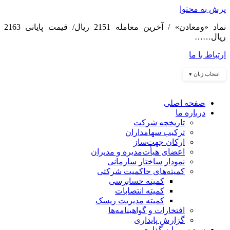
پرش به محتوا
نماد «ومعادن» / آخرین معامله 2151 ریال/ قیمت پایانی 2163
ریال……
ارتباط با ما
انتخاب زبان ▾
صفحه اصلی
درباره ما
تاریخچه شرکت
ترکیب سهامداران
ارکان جهت‌ساز
اعضای هیأت‌مدیره و مدیران
نمودار ساختار سازمانی
کمیته‌های حاکمیت شرکتی
کمیته حسابرسی
کمیته انتصابات
کمیته مدیریت ریسک
افتخارات و گواهینامه‌ها
گزارش پایداری
سبد سرمایه گذاری