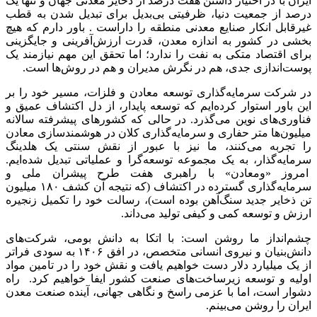
ایران با در اختیار داشتن هفت درصد از ذخایر معدنی جهان و تنها یک
درصد از جمعیت دنیا، ظرفیتی بی‌بدیل برای تبدیل شدن به قطب
غیرقابل انکار صنایع معدنی منطقه را داراست . باور دارم که هیچ
بخشی در کشور به اندازه معدن، قدرت ارزش‌آفرینی و جایگزینی
برای اقتصاد متکی به نفت را ندارد؛ اما تحقق این مهم نیازمند یک
پوست‌اندازی جدی، هم در نگرش مدیران و هم در روش‌ها است.
در شرکت سرمایه‌گذاری توسعه معادن و فلزات، مسیر خود را بر
این باور استوار کرده‌ایم که توسعه پایدار، از دل اکتشاف عمیق و
فناوری‌های نوین می‌گذرد. در حالی که کشورهای پیشرفته سالانه
میلیون‌ها متر حفاری و سرمایه‌گذاری کلان در هوشمندسازی معادن
را تجربه می‌کنند، ما نیز با عبور از نقش سنتی یک هلدینگ
سرمایه‌گذار، به یک مجموعه توسعه‌گرا و عملیاتی تبدیل شده‌ایم.
امروز «ومعادن» با راهبری هفت طرح پیشران ملی و
سرمایه‌گذاری گسترده در اکتشاف (که نتیجه آن کشف ۱۸۰ میلیون
تن ذخایر جدید سنگ‌آهن بوده است)، رسالت خود را تکمیل زنجیره
ارزش و توسعه کمی و کیفی تولید می‌داند.
چشم‌انداز ما روشن است: با اتکا به دانش بومی، شرکت‌های
دانش‌بنیان و نیروی انسانی متخصص، در افق ۱۴۰۶ به سودی فراتر
از یک میلیارد دلار دست خواهیم یافت و نقش خود را در تامین مواد
اولیه و توسعه زیرساخت‌های صنعت کشور ایفا خواهیم کرد. راه
دشوار است، اما با عزمی راسخ و نگاهی جهانی، آینده صنعت معدن
ایران را روشن می‌بینم.