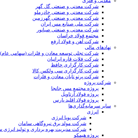
معدنی و فلزی
شرکت معدنی و صنعتی گل گهر
شرکت معدنی و صنعتی چادرملو
شرکت معدنی و صنعتی گهرزمین
شرکت ملی صنایع مس ایران
شرکت معدنی و صنعتی صبانور
مجتمع فولاد خراسان
شرکت آهن و فولاد ارفع
نهادهای مالی
شرکت تجلی توسعه معادن و فلزات (سهامی عام)
شرکت فلات قاره ایرانیان
شرکت کارگزاری حافظ
شرکت کارگزاری سی ولکس کالا
شرکت پرتو تابان معادن و فلزات
شرکت پروژه
پروژه مجتمع مس جانجا
پروژه فولاد آرتاویل
پروژه فولاد اقلید پارس
سایر سرمایه‌گذاری‌ها
انرژی
شرکت پویا انرژی
شرکت مولد برق نیروگاهی سامان
شرکت مدیریت بهره برداری و تولید انرژی 
پروژه هیمکو