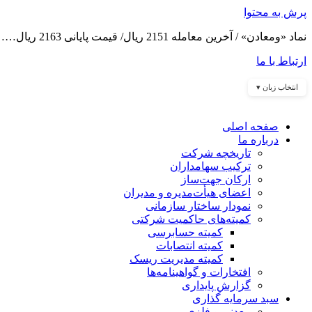
پرش به محتوا
نماد «ومعادن» / آخرین معامله 2151 ریال/ قیمت پایانی 2163 ریال……
ارتباط با ما
انتخاب زبان ▾
صفحه اصلی
درباره ما
تاریخچه شرکت
ترکیب سهامداران
ارکان جهت‌ساز
اعضای هیأت‌مدیره و مدیران
نمودار ساختار سازمانی
کمیته‌های حاکمیت شرکتی
کمیته حسابرسی
کمیته انتصابات
کمیته مدیریت ریسک
افتخارات و گواهینامه‌ها
گزارش پایداری
سبد سرمایه گذاری
معدنی و فلزی