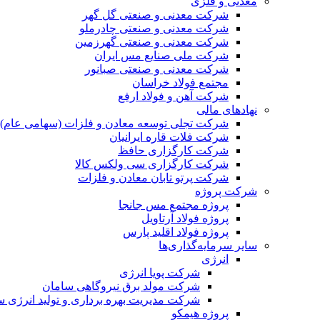
معدنی و فلزی
شرکت معدنی و صنعتی گل گهر
شرکت معدنی و صنعتی چادرملو
شرکت معدنی و صنعتی گهرزمین
شرکت ملی صنایع مس ایران
شرکت معدنی و صنعتی صبانور
مجتمع فولاد خراسان
شرکت آهن و فولاد ارفع
نهادهای مالی
شرکت تجلی توسعه معادن و فلزات (سهامی عام)
شرکت فلات قاره ایرانیان
شرکت کارگزاری حافظ
شرکت کارگزاری سی ولکس کالا
شرکت پرتو تابان معادن و فلزات
شرکت پروژه
پروژه مجتمع مس جانجا
پروژه فولاد آرتاویل
پروژه فولاد اقلید پارس
سایر سرمایه‌گذاری‌ها
انرژی
شرکت پویا انرژی
شرکت مولد برق نیروگاهی سامان
شرکت مدیریت بهره برداری و تولید انرژی 
پروژه هیمکو