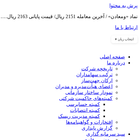
پرش به محتوا
نماد «ومعادن» / آخرین معامله 2151 ریال/ قیمت پایانی 2163 ریال……
ارتباط با ما
انتخاب زبان ▾
صفحه اصلی
درباره ما
تاریخچه شرکت
ترکیب سهامداران
ارکان جهت‌ساز
اعضای هیأت‌مدیره و مدیران
نمودار ساختار سازمانی
کمیته‌های حاکمیت شرکتی
کمیته حسابرسی
کمیته انتصابات
کمیته مدیریت ریسک
افتخارات و گواهینامه‌ها
گزارش پایداری
سبد سرمایه گذاری
معدنی و فلزی